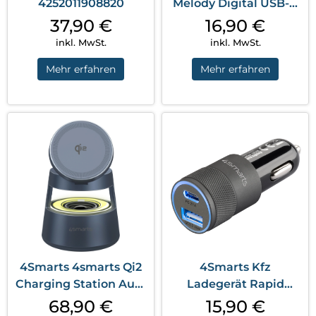
4252011908820
Melody Digital USB-C
Weiß
37,90
€
16,90
€
inkl. MwSt.
inkl. MwSt.
Mehr erfahren
Mehr erfahren
4Smarts 4smarts Qi2
4Smarts Kfz
Charging Station Aura
Ladegerät Rapid
Sound Sp...
Schwarz
68,90
€
15,90
€