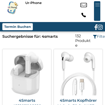
Ur-Phone
Termin Buchen
132
Suchergebnisse für:
4smarts
Filte
Produkt
e
4Smarts
4Smarts Kopfhörer