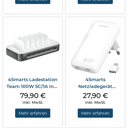
4Smarts Ladestation
4Smarts
Team 100W 5C/1A inkl.
Netzladegerät
6 Kabel...
FlatPlug Slim Dual
79,90
€
27,90
€
45W GaN 2...
inkl. MwSt.
inkl. MwSt.
Mehr erfahren
Mehr erfahren