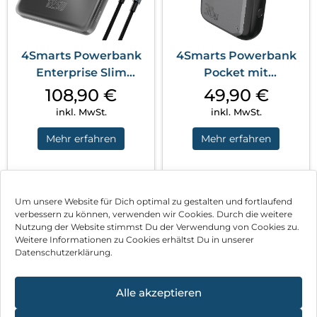
4Smarts Powerbank
4Smarts Powerbank
Enterprise Slim
Pocket mit
20000mAh 122.5W...
integriertem USB-C
108,90
€
49,90
€
Ka...
inkl. MwSt.
inkl. MwSt.
Mehr erfahren
Mehr erfahren
1
2
3
…
9
Nächste
Um unsere Website für Dich optimal zu gestalten und fortlaufend
verbessern zu können, verwenden wir Cookies. Durch die weitere
Nutzung der Website stimmst Du der Verwendung von Cookies zu.
Impressum
Weitere Informationen zu Cookies erhältst Du in unserer
Datenschutzerklärung.
AGB
Datenschutz
Alle akzeptieren