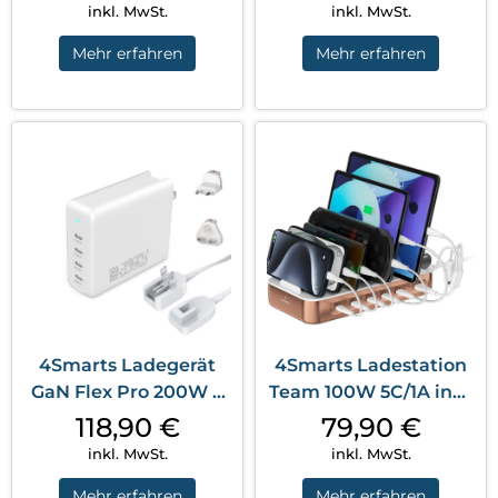
inkl. MwSt.
inkl. MwSt.
Mehr erfahren
Mehr erfahren
4Smarts Ladegerät
4Smarts Ladestation
GaN Flex Pro 200W 4
Team 100W 5C/1A inkl.
USB-C Travel...
6 Kabel...
118,90
€
79,90
€
inkl. MwSt.
inkl. MwSt.
Mehr erfahren
Mehr erfahren