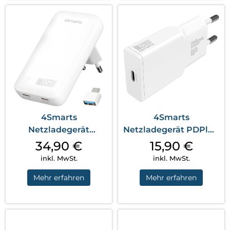
4Smarts
4Smarts
Netzladegerät
Netzladegerät PDPlug
FlatPlug Slim Dual
Slim 20W GaN 1C und
34,90
€
15,90
€
65W GaN 2...
U...
inkl. MwSt.
inkl. MwSt.
Mehr erfahren
Mehr erfahren