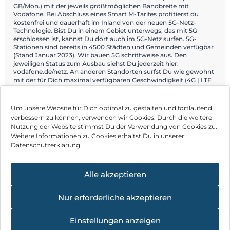
GB/Mon.) mit der jeweils größtmöglichen Bandbreite mit
Vodafone. Bei Abschluss eines Smart M-Tarifes profitierst du
kostenfrei und dauerhaft im Inland von der neuen 5G-Netz-
Technologie. Bist Du in einem Gebiet unterwegs, das mit 5G
erschlossen ist, kannst Du dort auch im 5G-Netz surfen. 5G-
Stationen sind bereits in 4500 Städten und Gemeinden verfügbar
(Stand Januar 2023). Wir bauen 5G schrittweise aus. Den
jeweiligen Status zum Ausbau siehst Du jederzeit hier:
vodafone.de/netz. An anderen Standorten surfst Du wie gewohnt
mit der für Dich maximal verfügbaren Geschwindigkeit (4G | LTE
Max). Um das 5G-Netz nutzen zu können, brauchst Du ein 5G-
fähiges Gerät.
Um unsere Website für Dich optimal zu gestalten und fortlaufend
verbessern zu können, verwenden wir Cookies. Durch die weitere
Nutzung der Website stimmst Du der Verwendung von Cookies zu.
Impressum
Weitere Informationen zu Cookies erhältst Du in unserer
Datenschutzerklärung.
AGB
Datenschutz
Alle akzeptieren
Können wir Dir behilflich sein?
Vertrag widerrufen
Nur erforderliche akzeptieren
Hinweis zur Batterieentsorgung
Einstellungen anzeigen