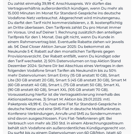
Du zahlst einmalig 39,99 € Anschlusspreis. Wir dürfen das
Vertragsverhältnis außerordentlich kündigen, wenn Du mehr als
15.000 Minuten im Monat für Standard-Gespräche ins deutsche
Vodafone-Netz verbrauchst. Abgerechnet wird minutengenau.
Du darfst den Tarif nicht kommerzialisieren, z. B. kostenpflichtig
an Dritte überlassen. Den Tarifpreis zahlst Du pro Monat immer
im Voraus. Und auf Deiner 1. Rechnung zusätzlich den anteiligen
Tarifpreis für den 1. Monat. Das gilt nicht, wenn Du Kunde in
einem Rahmenvertrag bist. Eventuelle Rabatte ziehen wir jeweils
ab. 5€ Deal Closer Aktion Januar 2025: Du bekommst als
Neukunde 5 € Rabatt auf den monatlichen Tarifpreis gegen
Provisionsverzicht. Der Rabatt entfällt, wenn Du kündigst oder
den Tarif wechselst. 2) 50% Datenvolumen on top Aktion Stand
Dezember 2024: Sichere Dir bei Abschluss eines Vertrages in den
folgenden Vodafone Smart Tarifen als Neukund:in bis zu 50%
mehr Datenvolumen: Smart Entry (15 GB anstatt 10 GB), Smart
Lite (30 GB anstatt 20 GB), Smart S (45 GB anstatt 30 GB), Smart M
(60 GB anstatt 40 GB), Smart L (75 GB anstatt 50 GB), Smart XL
(90 GB anstatt 60 GB), Smart XXL (105 GB anstatt 70 GB).
Voraussetzung hierfür ist die Vertragsaktivierung innerhalb des
Aktionszeitraumes. 3) Smart M: Aktion bis 29.01.2025: mtl.
Paketpreis 49,99 €. Du hast eine Flat für Standard-Gespräche in
deutsche Netze und eine SMS-Flat in deutsche Mobilfunknetze.
Konferenz-Verbindungen, Anrufe und SMS zu Sondernummern
sind davon ausgeschlossen. Fürs Flat-Telefonieren gilt: Bei
Verbrauch von mehr als 250 Std. in einem Abrechnungszeitraum
behält sich Vodafone ein außerordentliches Kündigungsrecht vor.
Du surfst bis zu einem Datenvolumen von 60 GB/Mon. (statt 40