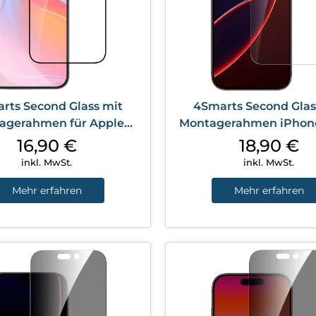
rts Second Glass mit
4Smarts Second Glas
agerahmen für Apple
Montagerahmen iPhone
hone 16 Transparent
Max Transparen
16,90
€
18,90
€
inkl. MwSt.
inkl. MwSt.
Mehr erfahren
Mehr erfahren