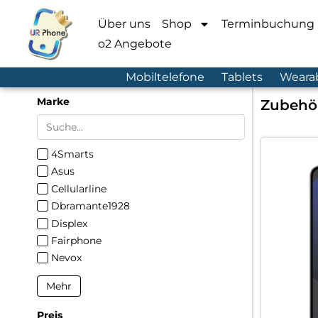
Über uns
Shop
Terminbuchung
o2 Angebote
Mobiltelefone
Tablets
Weara
Marke
Zubehö
4Smarts
Asus
Cellularline
Dbramante1928
Displex
Fairphone
Nevox
Mehr
Preis