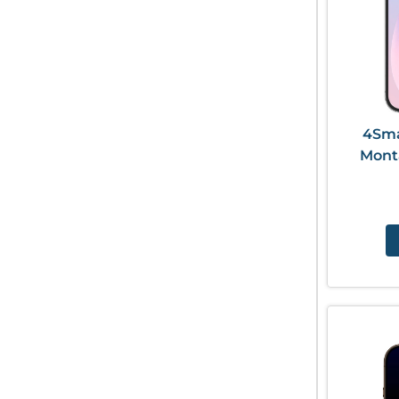
4Sma
Mont
iP