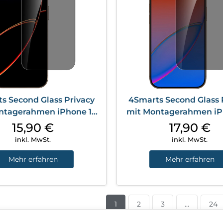
s Second Glass Privacy
4Smarts Second Glass 
ntagerahmen iPhone 17
mit Montagerahmen iP
Pro Transparent
Transparent
15,90
€
17,90
€
inkl. MwSt.
inkl. MwSt.
Mehr erfahren
Mehr erfahren
1
2
3
…
24