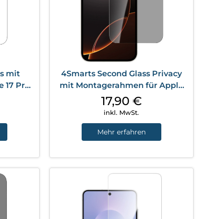
s mit
4Smarts Second Glass Privacy
 17 Pro
mit Montagerahmen für Apple
t
iPhone 17e/16e Transparent
17,90
€
inkl. MwSt.
Mehr erfahren