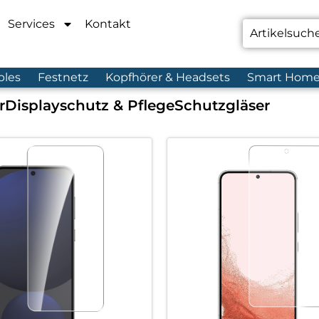
Services
Kontakt
bles
Festnetz
Kopfhörer & Headsets
Smart Hom
r
Displayschutz & Pflege
Schutzgläser