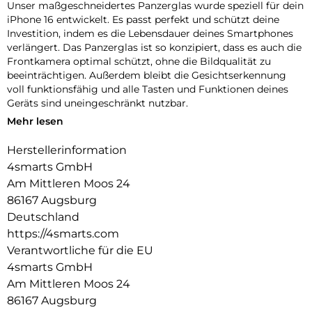
Unser maßgeschneidertes Panzerglas wurde speziell für dein
iPhone 16 entwickelt. Es passt perfekt und schützt deine
Investition, indem es die Lebensdauer deines Smartphones
verlängert. Das Panzerglas ist so konzipiert, dass es auch die
Frontkamera optimal schützt, ohne die Bildqualität zu
beeinträchtigen. Außerdem bleibt die Gesichtserkennung
voll funktionsfähig und alle Tasten und Funktionen deines
Geräts sind uneingeschränkt nutzbar.
Mehr lesen
Einfache Montage:
Unser Second Glass ist nicht nur robust, sondern auch
Herstellerinformation
einfacher zu montieren wie eine Panzerfolie. Mit dem
4smarts GmbH
mitgelieferten Montagerahmen lässt sich das Schutzglas
exakt positionieren und dank des Reinigungssets staubfrei
Am Mittleren Moos 24
anbringen. Und wenn es Zeit ist, das Glas auszutauschen, ist
86167 Augsburg
das genauso einfach. Mit unserem Second Glas erhältst du
Deutschland
einen effektiven und benutzerfreundlichen Schutz für das
https://4smarts.com
Display deines Mobilgeräts.
Verantwortliche für die EU
Kristallklare Qualität:
4smarts GmbH
Der Displayschutz bietet nicht nur optimalen Schutz für dein
Am Mittleren Moos 24
Smartphone, sondern garantiert auch die uneingeschränkte
86167 Augsburg
Nutzung des Touchscreens. Trotz seiner Robustheit bleibt