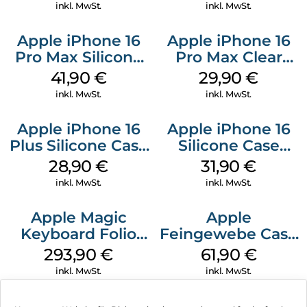
Green
inkl. MwSt.
inkl. MwSt.
Apple iPhone 16
Apple iPhone 16
Pro Max Silicone
Pro Max Clear
Case MagSafe
Case MagSafe
41,90
€
29,90
€
Ultramarine
Transparent
inkl. MwSt.
inkl. MwSt.
Apple iPhone 16
Apple iPhone 16
Plus Silicone Case
Silicone Case
MagSafe Black
MagSafe Fuchsia
28,90
€
31,90
€
inkl. MwSt.
inkl. MwSt.
Apple Magic
Apple
Keyboard Folio
Feingewebe Case
iPad 10.9″ (10.Gen.)
iPhone 15 Pro
293,90
€
61,90
€
Weiß
MagSafe Schwarz
inkl. MwSt.
inkl. MwSt.