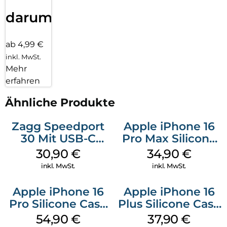
darum!
ab 4,99 €
inkl. MwSt.
Mehr
erfahren
Ähnliche Produkte
Zagg Speedport
Apple iPhone 16
30 Mit USB-C
Pro Max Silicone
Kabel Weiß
Case MagSafe
30,90
€
34,90
€
Denim
inkl. MwSt.
inkl. MwSt.
Apple iPhone 16
Apple iPhone 16
Pro Silicone Case
Plus Silicone Case
MagSafe Black
MagSafe Lake
54,90
€
37,90
€