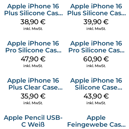
Apple iPhone 16
Apple iPhone 16
Plus Silicone Case
Plus Silicone Case
MagSafe Denim
MagSafe Plum
38,90
€
39,90
€
inkl. MwSt.
inkl. MwSt.
Apple iPhone 16
Apple iPhone 16
Pro Silicone Case
Pro Silicone Case
MagSafe Denim
MagSafe Stone
47,90
€
60,90
€
Gray
inkl. MwSt.
inkl. MwSt.
Apple iPhone 16
Apple iPhone 16
Plus Clear Case
Silicone Case
MagSafe
MagSafe Plum
35,90
€
43,90
€
Transparent
inkl. MwSt.
inkl. MwSt.
Apple Pencil USB-
Apple
C Weiß
Feingewebe Case