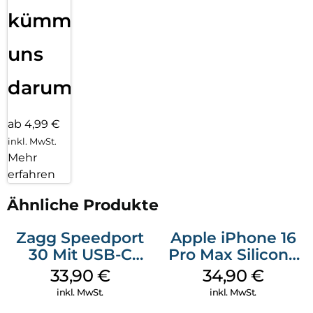
kümmern
uns
darum!
ab 4,99 €
inkl. MwSt.
Mehr
erfahren
Ähnliche Produkte
Zagg Speedport
Apple iPhone 16
30 Mit USB-C
Pro Max Silicone
Kabel Weiß
Case MagSafe
33,90
€
34,90
€
Denim
inkl. MwSt.
inkl. MwSt.