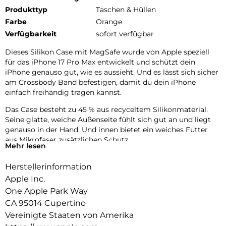
Produkttyp
Taschen & Hüllen
Farbe
Orange
Verfügbarkeit
sofort verfügbar
Dieses Silikon Case mit MagSafe wurde von Apple speziell
für das iPhone 17 Pro Max entwickelt und schützt dein
iPhone genauso gut, wie es aussieht. Und es lässt sich sicher
am Crossbody Band befestigen, damit du dein iPhone
einfach freihändig tragen kannst.
Das Case besteht zu 45 % aus recyceltem Silikon­material.
Seine glatte, weiche Außenseite fühlt sich gut an und liegt
genauso in der Hand. Und innen bietet ein weiches Futter
aus Mikrofaser zusätzlichen Schutz.
Mehr lesen
Dieses Case funktioniert nahtlos mit der Kamera­steuerung.
Herstellerinformation
Es kommt mit Saphirglas mit einer leitenden Schicht, die die
Bewegungen deines Fingers zur Kamerasteuerung
Apple Inc.
überträgt.
One Apple Park Way
CA 95014 Cupertino
Mit integrierten Magneten, die sich perfekt am iPhone 17 Pro
Max ausrichten, hält das Case ganz einfach und sorgt für
Vereinigte Staaten von Amerika
schnelleres kabelloses Laden. Lass dein iPhone beim Laden