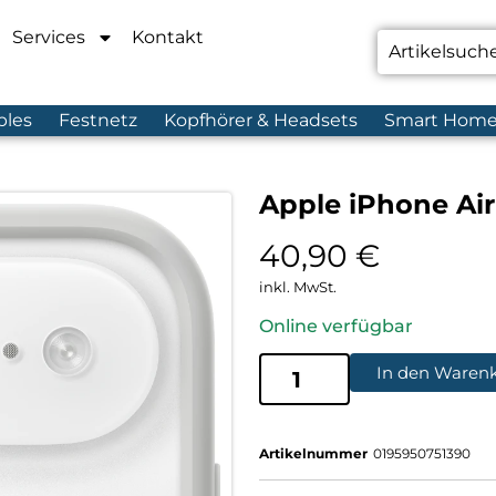
Services
Kontakt
bles
Festnetz
Kopfhörer & Headsets
Smart Hom
Apple iPhone Ai
40,90
€
inkl. MwSt.
Online verfügbar
In den Waren
Artikelnummer
0195950751390