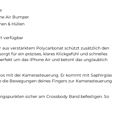
e
ne Air Bumper
hen & Hüllen
rt verfügbar
 aus verstärktem Polycarbonat schützt zusätzlich den
orgt für ein präzises, klares Klickgefühl und schnelles
erfekt um das iPhone Air und betont das unglaublich
los mit der Kamerasteuerung. Er kommt mit Saphirglas
die die Bewegungen deines Fingers zur Kamerasteuerung
dungs­punkten sicher am Crossbody Band befestigen. So
ach freihändig tragen.