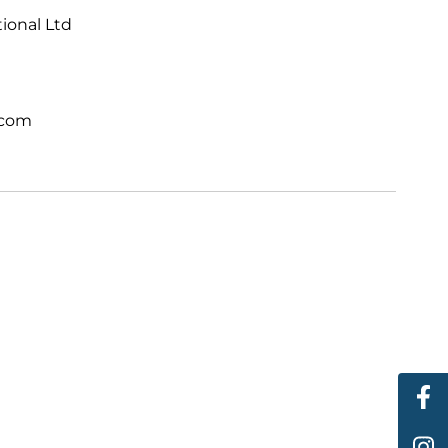
tional Ltd
.com