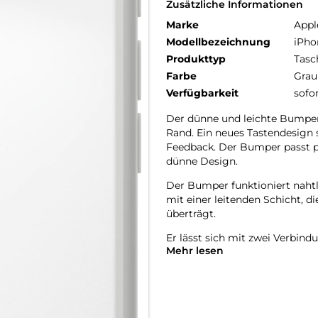
Zusätzliche Informationen
Marke
Appl
Modellbezeichnung
iPho
Produkttyp
Tasc
Farbe
Grau
Verfügbarkeit
sofo
Der dünne und leichte Bumper
Rand. Ein neues Tastendesign s
Feedback. Der Bumper passt p
dünne Design.
Der Bumper funktioniert naht
mit einer leitenden Schicht, 
überträgt.
Er lässt sich mit zwei Verbin
Mehr lesen
kannst du dein iPhone Air einf