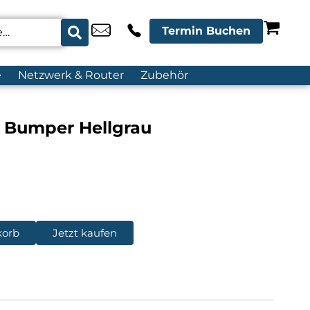
Termin Buchen
e
Netzwerk & Router
Zubehör
r Bumper Hellgrau
korb
Jetzt kaufen