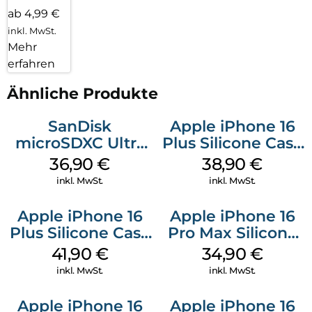
ab 4,99 €
inkl. MwSt.
Mehr
erfahren
Ähnliche Produkte
SanDisk
Apple iPhone 16
microSDXC Ultra
Plus Silicone Case
128 GB + Adapter
MagSafe Denim
36,90
€
38,90
€
Mobile
inkl. MwSt.
inkl. MwSt.
Apple iPhone 16
Apple iPhone 16
Plus Silicone Case
Pro Max Silicone
MagSafe Stone
Case MagSafe
41,90
€
34,90
€
Gray
Denim
inkl. MwSt.
inkl. MwSt.
Apple iPhone 16
Apple iPhone 16