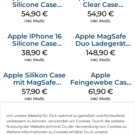
Silicone Case
Clear Case
MagSafe Black
MagSafe
54,90
€
54,90
€
Transparent
inkl. MwSt.
inkl. MwSt.
Apple iPhone 16
Apple MagSafe
Silicone Case
Duo Ladegerät
MagSafe
Weiß
38,90
€
148,90
€
Ultramarine
inkl. MwSt.
inkl. MwSt.
Apple Silikon Case
Apple
mit MagSafe
Feingewebe Case
iPhone 14 Pro
iPhone 15 Pro
57,90
€
61,90
€
(PRODUCT)RED
MagSafe Schwarz
inkl. MwSt.
inkl. MwSt.
Um unsere Website für Dich optimal zu gestalten und fortlaufend
verbessern zu können, verwenden wir Cookies. Durch die weitere
Nutzung der Website stimmst Du der Verwendung von Cookies zu.
Impressum
Weitere Informationen zu Cookies erhältst Du in unserer