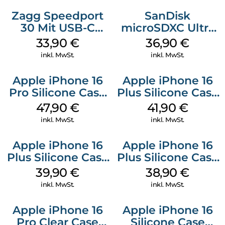
Zagg Speedport
SanDisk
30 Mit USB-C
microSDXC Ultra
Kabel Weiß
128 GB + Adapter
33,90
€
36,90
€
Mobile
inkl. MwSt.
inkl. MwSt.
Apple iPhone 16
Apple iPhone 16
Pro Silicone Case
Plus Silicone Case
MagSafe Denim
MagSafe Stone
47,90
€
41,90
€
Gray
inkl. MwSt.
inkl. MwSt.
Apple iPhone 16
Apple iPhone 16
Plus Silicone Case
Plus Silicone Case
MagSafe Plum
MagSafe Denim
39,90
€
38,90
€
inkl. MwSt.
inkl. MwSt.
Apple iPhone 16
Apple iPhone 16
Pro Clear Case
Silicone Case