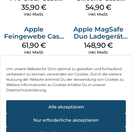
MagSafe
MagSafe Black
35,90
€
54,90
€
Transparent
inkl. MwSt.
inkl. MwSt.
Apple
Apple MagSafe
Feingewebe Case
Duo Ladegerät
iPhone 15 Pro
Weiß
61,90
€
148,90
€
MagSafe Schwarz
inkl. MwSt.
inkl. MwSt.
Um unsere Website für Dich optimal zu gestalten und fortlaufend
verbessern zu können, verwenden wir Cookies. Durch die weitere
Nutzung der Website stimmst Du der Verwendung von Cookies zu.
Impressum
Weitere Informationen zu Cookies erhältst Du in unserer
Datenschutzerklärung.
AGB
Datenschutz
Alle akzeptieren
Vertrag widerrufen
Nur erforderliche akzeptieren
Hinweis zur Batterieentsorgung