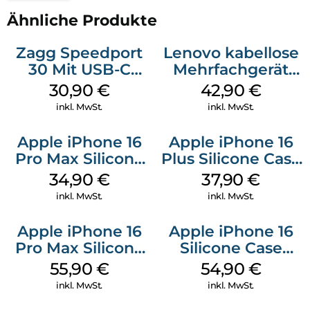
Ähnliche Produkte
Zagg Speedport
Lenovo kabellose
30 Mit USB-C
Mehrfachgerät
Kabel Weiß
Luna Grey
30,90
€
42,90
€
inkl. MwSt.
inkl. MwSt.
Apple iPhone 16
Apple iPhone 16
Pro Max Silicone
Plus Silicone Case
Case MagSafe
MagSafe Lake
34,90
€
37,90
€
Denim
Green
inkl. MwSt.
inkl. MwSt.
Apple iPhone 16
Apple iPhone 16
Pro Max Silicone
Silicone Case
Case MagSafe
MagSafe Lake
55,90
€
54,90
€
Stone Gray
Green
inkl. MwSt.
inkl. MwSt.