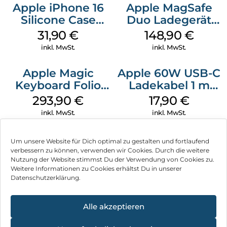
Apple iPhone 16
Apple MagSafe
Silicone Case
Duo Ladegerät
MagSafe Fuchsia
Weiß
31,90
€
148,90
€
inkl. MwSt.
inkl. MwSt.
Apple Magic
Apple 60W USB-C
Keyboard Folio
Ladekabel 1 m
iPad 10.9″ (10.Gen.)
Weiß
293,90
€
17,90
€
Weiß
inkl. MwSt.
inkl. MwSt.
Um unsere Website für Dich optimal zu gestalten und fortlaufend
verbessern zu können, verwenden wir Cookies. Durch die weitere
Nutzung der Website stimmst Du der Verwendung von Cookies zu.
Impressum
Weitere Informationen zu Cookies erhältst Du in unserer
Datenschutzerklärung.
AGB
Datenschutz
Alle akzeptieren
Vertrag widerrufen