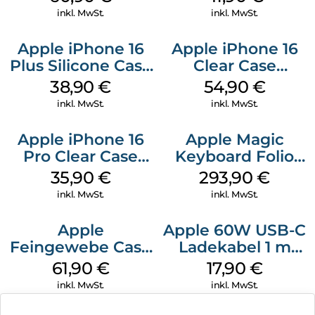
Gray
Gray
inkl. MwSt.
inkl. MwSt.
Apple iPhone 16
Apple iPhone 16
Plus Silicone Case
Clear Case
MagSafe Denim
MagSafe
38,90
€
54,90
€
Transparent
inkl. MwSt.
inkl. MwSt.
Apple iPhone 16
Apple Magic
Pro Clear Case
Keyboard Folio
MagSafe
iPad 10.9″ (10.Gen.)
35,90
€
293,90
€
Transparent
Weiß
inkl. MwSt.
inkl. MwSt.
Apple
Apple 60W USB-C
Feingewebe Case
Ladekabel 1 m
iPhone 15 Pro
Weiß
61,90
€
17,90
€
MagSafe Schwarz
inkl. MwSt.
inkl. MwSt.