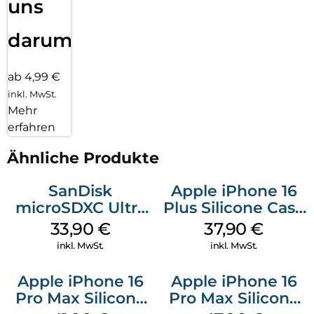
uns
darum!
ab 4,99 €
inkl. MwSt.
Mehr
erfahren
Ähnliche Produkte
SanDisk
Apple iPhone 16
microSDXC Ultra
Plus Silicone Case
128 GB + Adapter
MagSafe Lake
33,90
€
37,90
€
Mobile
Green
inkl. MwSt.
inkl. MwSt.
Apple iPhone 16
Apple iPhone 16
Pro Max Silicone
Pro Max Silicone