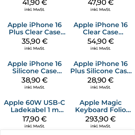
Case MagSafe
Case MagSafe
41,90
€
47,90
€
Ultramarine
Black
inkl. MwSt.
inkl. MwSt.
Apple iPhone 16
Apple iPhone 16
Plus Clear Case
Clear Case
MagSafe
MagSafe
35,90
€
54,90
€
Transparent
Transparent
inkl. MwSt.
inkl. MwSt.
Apple iPhone 16
Apple iPhone 16
Silicone Case
Plus Silicone Case
MagSafe
MagSafe Black
38,90
€
28,90
€
Ultramarine
inkl. MwSt.
inkl. MwSt.
Apple 60W USB-C
Apple Magic
Ladekabel 1 m
Keyboard Folio
Weiß
iPad 10.9″ (10.Gen.)
17,90
€
293,90
€
Weiß
inkl. MwSt.
inkl. MwSt.