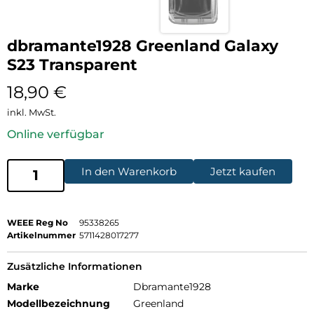
dbramante1928 Greenland Galaxy
S23 Transparent
18,90
€
inkl. MwSt.
Online verfügbar
In den Warenkorb
Jetzt kaufen
WEEE Reg No
95338265
Artikelnummer
5711428017277
Zusätzliche Informationen
Marke
Dbramante1928
Modellbezeichnung
Greenland