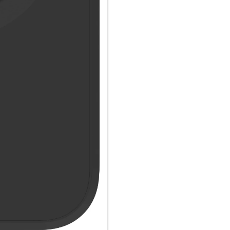
Aufprallschutz mit MagSafe-In
Greenland Pro bietet Aufprall
integrierte MagSafe-Magnet s
Zubehör und bietet gleichzeiti
Schlankes Design:
Genießen Sie das schlanke Des