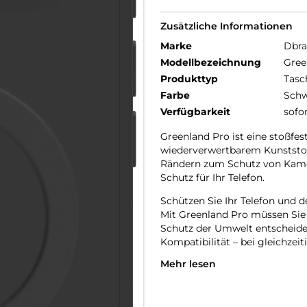
Zusätzliche Informationen
Marke
Dbr
Modellbezeichnung
Gree
Produkttyp
Tasc
Farbe
Schw
Verfügbarkeit
sofo
Greenland Pro ist eine stoßfes
wiederverwertbarem Kunststoff
Rändern zum Schutz von Kame
Schutz für Ihr Telefon.
Schützen Sie Ihr Telefon und d
Mit Greenland Pro müssen Sie
Schutz der Umwelt entscheiden
Kompatibilität – bei gleichze
Mehr lesen
Hergestellt aus 100% recycelt
Durch die Herstellung aus GRS-
Greenland-Tasche, dass das Ge
auf Mülldeponien landet.