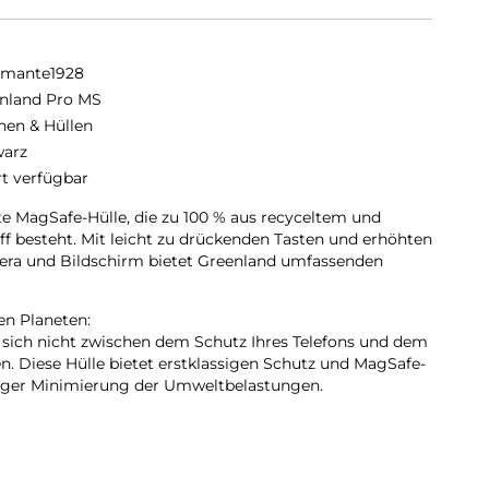
amante1928
nland Pro MS
hen & Hüllen
arz
rt verfügbar
te MagSafe-Hülle, die zu 100 % aus recyceltem und
 besteht. Mit leicht zu drückenden Tasten und erhöhten
ra und Bildschirm bietet Greenland umfassenden
en Planeten:
 sich nicht zwischen dem Schutz Ihres Telefons und dem
. Diese Hülle bietet erstklassigen Schutz und MagSafe-
itiger Minimierung der Umweltbelastungen.
em Kunststoff:
zertifizierten, recycelten Materialien verhindert jede
wicht von zwei Plastikflaschen in unseren Ozeanen und