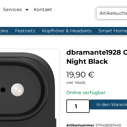
Services
Kontakt
bles
Festnetz
Kopfhörer & Headsets
Smart Hom
dbramante1928 G
Night Black
19,90
€
inkl. MwSt.
Online verfügbar
In den Waren
Artikelnummer
5711428067449