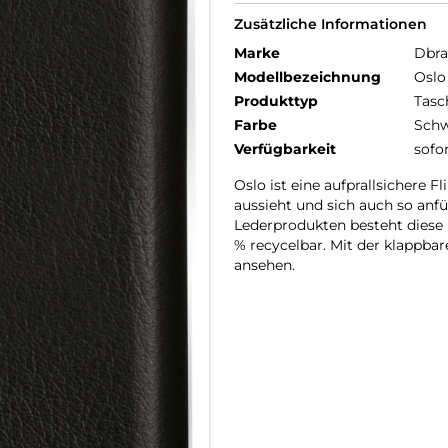
Zusätzliche Informationen
Marke
Dbr
Modellbezeichnung
Oslo
Produkttyp
Tasc
Farbe
Schw
Verfügbarkeit
sofo
Oslo ist eine aufprallsichere 
aussieht und sich auch so anf
Lederprodukten besteht diese H
% recycelbar. Mit der klappbar
ansehen.