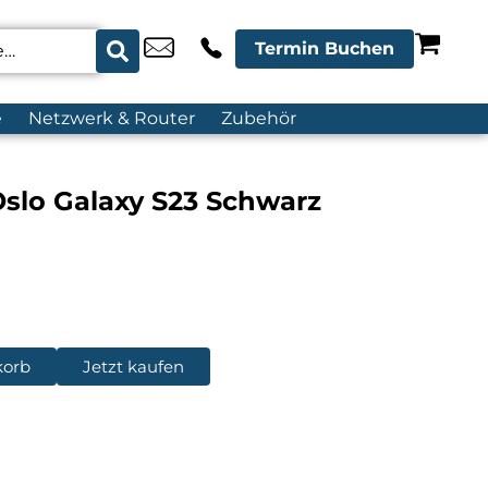
Termin Buchen
e
Netzwerk & Router
Zubehör
slo Galaxy S23 Schwarz
korb
Jetzt kaufen