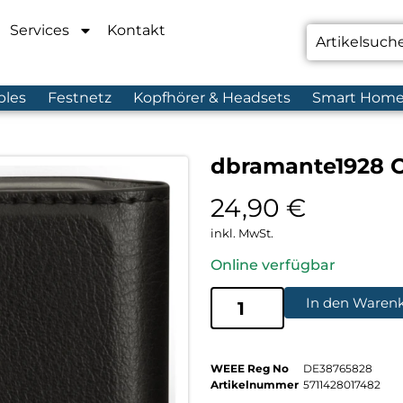
Services
Kontakt
bles
Festnetz
Kopfhörer & Headsets
Smart Hom
dbramante1928 O
24,90
€
inkl. MwSt.
Online verfügbar
In den Waren
WEEE Reg No
DE38765828
Artikelnummer
5711428017482