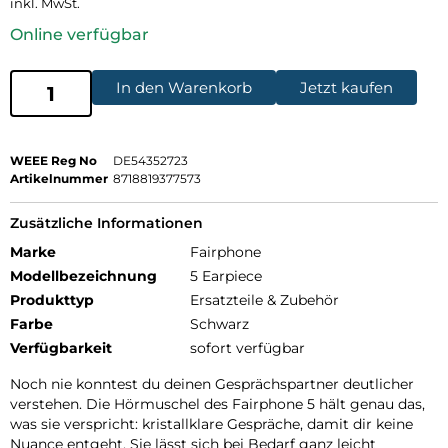
inkl. MwSt.
Online verfügbar
In den Warenkorb
Jetzt kaufen
WEEE Reg No
DE54352723
Artikelnummer
8718819377573
Zusätzliche Informationen
Marke
Fairphone
Modellbezeichnung
5 Earpiece
Produkttyp
Ersatzteile & Zubehör
Farbe
Schwarz
Verfügbarkeit
sofort verfügbar
Noch nie konntest du deinen Gesprächspartner deutlicher
verstehen. Die Hörmuschel des Fairphone 5 hält genau das,
was sie verspricht: kristallklare Gespräche, damit dir keine
Nuance entgeht. Sie lässt sich bei Bedarf ganz leicht