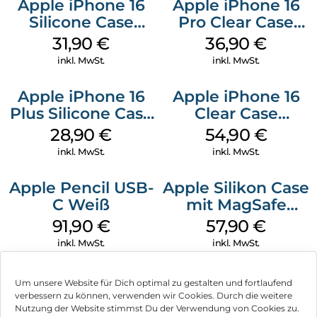
Apple iPhone 16
Apple iPhone 16
Silicone Case
Pro Clear Case
MagSafe Fuchsia
MagSafe
31,90
€
36,90
€
Transparent
inkl. MwSt.
inkl. MwSt.
Apple iPhone 16
Apple iPhone 16
Plus Silicone Case
Clear Case
MagSafe Black
MagSafe
28,90
€
54,90
€
Transparent
inkl. MwSt.
inkl. MwSt.
Apple Pencil USB-
Apple Silikon Case
C Weiß
mit MagSafe
iPhone 14 Pro
91,90
€
57,90
€
(PRODUCT)RED
inkl. MwSt.
inkl. MwSt.
Um unsere Website für Dich optimal zu gestalten und fortlaufend
verbessern zu können, verwenden wir Cookies. Durch die weitere
Nutzung der Website stimmst Du der Verwendung von Cookies zu.