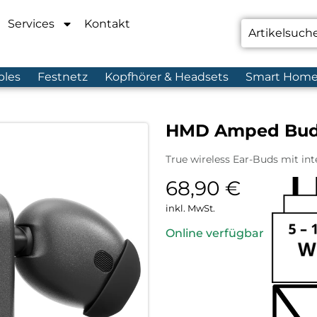
Services
Kontakt
bles
Festnetz
Kopfhörer & Headsets
Smart Hom
HMD Amped Bud
True wireless Ear-Buds mit in
68,90
€
inkl. MwSt.
Online verfügbar