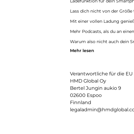
Ladefunktion für dein Smartp
Lass dich nicht von der Größe
Mit einer vollen Ladung genie
Mehr Podcasts, als du an eine
Warum also nicht auch dein 
Mehr lesen
Einfach das Case auf die Rück
und der Akku lädt wie von selb
Power, deine Wahl.
Verantwortliche für die EU
Mit den HMD Amped Buds blei
brauchst – jederzeit und überal
HMD Global Oy
Bertel Jungin aukio 9
HMD Amped Buds – Technik tri
02600 Espoo
Das ultraschlanke Case – nur 
passt mühelos in jede Tasche.
Finnland
Erhältlich in drei atemberaub
legaladmin@hmdglobal.
Amped Buds sind nicht nur lei
Perfekter Sitz für perfekten S
Top Sound bringt nichts, wenn 