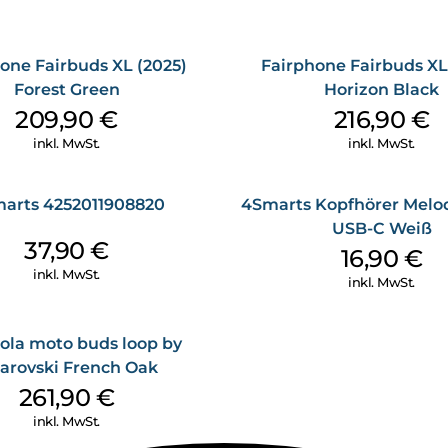
unzählige Ohrformen analysie
verschiedensten Ohrensicher u
Egal, ob beim Workout oder 
one Fairbuds XL (2025)
Fairphone Fairbuds XL
durch! Mit IP54-Zertifizierung
Forest Green
Horizon Black
jederzeit Vollgas geben kann
209,90
€
216,90
€
inkl. MwSt.
inkl. MwSt.
arts 4252011908820
4Smarts Kopfhörer Melod
USB-C Weiß
37,90
€
16,90
€
inkl. MwSt.
inkl. MwSt.
ola moto buds loop by
arovski French Oak
261,90
€
inkl. MwSt.