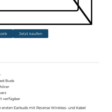
korb
Jetzt kaufen
D
ed Buds
hörer
arz
rt verfügbar
ersten Earbuds mit Reverse Wireless- und Kabel