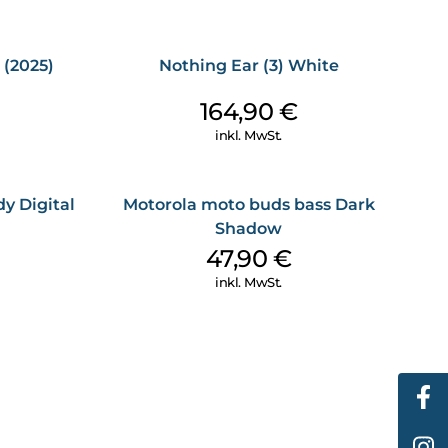
rt und die HMD Amped Buds so designt, dass sie in
nd komfortabel sitzen .
plötzlichem Regenschauer – die HMD Amped Buds halten
 (2025)
Nothing Ear (3) White
 sind sie schweiß- und spritzwassergeschützt, damit du
st – ohne Kompromisse bei Komfort oder Sound
164,90
€
inkl. MwSt.
y Digital
Motorola moto buds bass Dark
Shadow
47,90
€
inkl. MwSt.