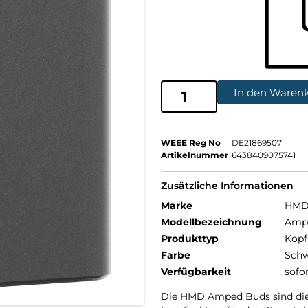
In den Waren
WEEE Reg No
DE21869507
Artikelnummer
6438409075741
Zusätzliche Informationen
Marke
HM
Modellbezeichnung
Amp
Produkttyp
Kopf
Farbe
Schw
Verfügbarkeit
sofo
Die HMD Amped Buds sind die 