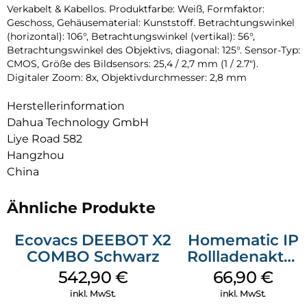
Verkabelt & Kabellos. Produktfarbe: Weiß, Formfaktor:
Geschoss, Gehäusematerial: Kunststoff. Betrachtungswinkel
(horizontal): 106°, Betrachtungswinkel (vertikal): 56°,
Betrachtungswinkel des Objektivs, diagonal: 125°. Sensor-Typ:
CMOS, Größe des Bildsensors: 25,4 / 2,7 mm (1 / 2.7″).
Digitaler Zoom: 8x, Objektivdurchmesser: 2,8 mm
Herstellerinformation
Dahua Technology GmbH
Liye Road 582
Hangzhou
China
Ähnliche Produkte
Ecovacs DEEBOT X2
Homematic IP
COMBO Schwarz
Rollladenaktor
Unterputz
542,90
€
66,90
€
Weiß
inkl. MwSt.
inkl. MwSt.