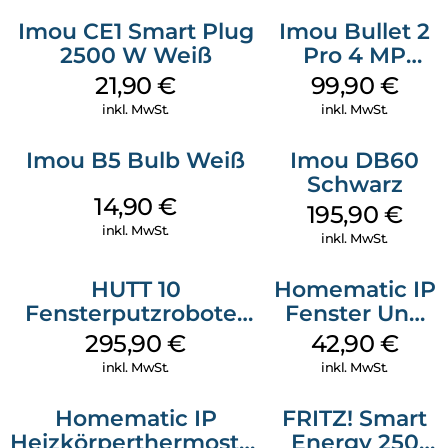
Imou CE1 Smart Plug
Imou Bullet 2
2500 W Weiß
Pro 4 MP
Weiß
21,90
€
99,90
€
inkl. MwSt.
inkl. MwSt.
Imou B5 Bulb Weiß
Imou DB60
Schwarz
14,90
€
195,90
€
inkl. MwSt.
inkl. MwSt.
HUTT 10
Homematic IP
Fensterputzroboter
Fenster Und
Weiß
Türkontakt
295,90
€
42,90
€
Optisch Weiß
inkl. MwSt.
inkl. MwSt.
Homematic IP
FRITZ! Smart
Heizkörperthermostat
Energy 250