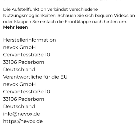
Die Aufstellfunktion verbindet verschiedene
Nutzungsmöglichkeiten. Schauen Sie sich bequem Videos an
oder klappen Sie einfach die Frontklappe nach hinten um.
Mehr lesen
Durch die 2 unsichtbar integrierten Magneten wird die
Bedienung kinderleicht und die Schutzhülle öffnet sich nicht
Herstellerinformation
ungewollt.
nevox GmbH
Cervantesstraße 10
Beim Umklappen der Frontklappe wird diese ebenfalls durch
die Magneten auf der Rückseite fixiert, somit ist ein
33106 Paderborn
bequemes Telefonieren und Bedienen sichergestellt.
Deutschland
Verantwortliche für die EU
nevox GmbH
Cervantesstraße 10
33106 Paderborn
Deutschland
info@nevox.de
https://nevox.de