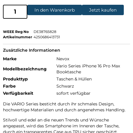
In den Warenkorb
Jetzt kaufen
WEEE Reg No
DE38765828
Artikelnummer
4250686413731
Zusätzliche Informationen
Marke
Nevox
Vario Series iPhone 16 Pro Max
Modellbezeichnung
Booktasche
Produkttyp
Taschen & Hüllen
Farbe
Schwarz
Verfügbarkeit
sofort verfügbar
Die VARIO Series besticht durch ihr schmales Design,
hochwertige Materialien und durch angenehmes Handling.
Stilvoll und edel an die neuen Trends und Wünsche
angepasst, wird das Smartphone im Inneren der Tasche,
durch ein transparentes Case aus TPU sicher geschützt.