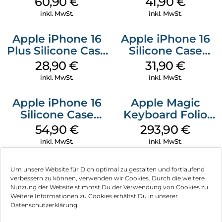
60,90
€
41,90
€
Gray
Gray
inkl. MwSt.
inkl. MwSt.
Apple iPhone 16
Apple iPhone 16
Plus Silicone Case
Silicone Case
MagSafe Black
MagSafe Fuchsia
28,90
€
31,90
€
inkl. MwSt.
inkl. MwSt.
Apple iPhone 16
Apple Magic
Silicone Case
Keyboard Folio
MagSafe Lake
iPad 10.9″ (10.Gen.)
54,90
€
293,90
€
Green
Weiß
inkl. MwSt.
inkl. MwSt.
Um unsere Website für Dich optimal zu gestalten und fortlaufend
verbessern zu können, verwenden wir Cookies. Durch die weitere
Nutzung der Website stimmst Du der Verwendung von Cookies zu.
Impressum
Weitere Informationen zu Cookies erhältst Du in unserer
Datenschutzerklärung.
AGB