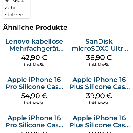
inkl. MwSt.
Mehr
erfahren
Ähnliche Produkte
Lenovo kabellose
SanDisk
Mehrfachgerät
microSDXC Ultra
Luna Grey
128 GB + Adapter
42,90
€
36,90
€
Mobile
inkl. MwSt.
inkl. MwSt.
Apple iPhone 16
Apple iPhone 16
Pro Silicone Case
Plus Silicone Case
MagSafe Black
MagSafe Plum
54,90
€
39,90
€
inkl. MwSt.
inkl. MwSt.
Apple iPhone 16
Apple iPhone 16
Pro Silicone Case
Plus Silicone Case
MagSafe Stone
MagSafe Stone