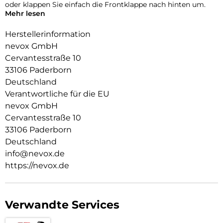
oder klappen Sie einfach die Frontklappe nach hinten um.
Mehr lesen
Durch die 2 unsichtbar integrierten Magneten wird die
Bedienung kinderleicht und die Schutzhülle öffnet sich nicht
Herstellerinformation
ungewollt.
nevox GmbH
Cervantesstraße 10
Beim Umklappen der Frontklappe wird diese ebenfalls durch
die Magneten auf der Rückseite fixiert,
33106 Paderborn
somit ist ein bequemes Telefonieren und Bedienen
Deutschland
sichergestellt.
Verantwortliche für die EU
nevox GmbH
Cervantesstraße 10
33106 Paderborn
Deutschland
info@nevox.de
https://nevox.de
Verwandte Services