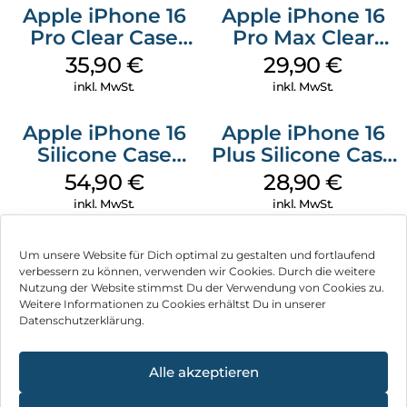
Apple iPhone 16
Apple iPhone 16
Pro Clear Case
Pro Max Clear
MagSafe
Case MagSafe
35,90
€
29,90
€
Transparent
Transparent
inkl. MwSt.
inkl. MwSt.
Apple iPhone 16
Apple iPhone 16
Silicone Case
Plus Silicone Case
MagSafe Lake
MagSafe Black
54,90
€
28,90
€
Green
inkl. MwSt.
inkl. MwSt.
Um unsere Website für Dich optimal zu gestalten und fortlaufend
verbessern zu können, verwenden wir Cookies. Durch die weitere
Nutzung der Website stimmst Du der Verwendung von Cookies zu.
Impressum
Weitere Informationen zu Cookies erhältst Du in unserer
Datenschutzerklärung.
AGB
Datenschutz
Alle akzeptieren
Vertrag widerrufen