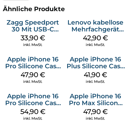
Ähnliche Produkte
Zagg Speedport
Lenovo kabellose
30 Mit USB-C
Mehrfachgerät
Kabel Weiß
Luna Grey
33,90
€
42,90
€
inkl. MwSt.
inkl. MwSt.
Apple iPhone 16
Apple iPhone 16
Pro Silicone Case
Plus Silicone Case
MagSafe Denim
MagSafe Stone
47,90
€
41,90
€
Gray
inkl. MwSt.
inkl. MwSt.
Apple iPhone 16
Apple iPhone 16
Pro Silicone Case
Pro Max Silicone
MagSafe Black
Case MagSafe
54,90
€
47,90
€
Black
inkl. MwSt.
inkl. MwSt.