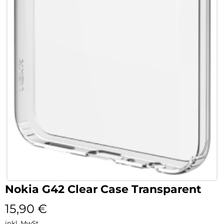
Nokia G42 Clear Case Transparent
15,90
€
inkl. MwSt.