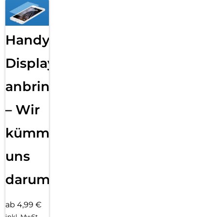
Handy
Displayfolie
anbringen
– Wir
kümmern
uns
darum!
ab 4,99 €
inkl. MwSt.