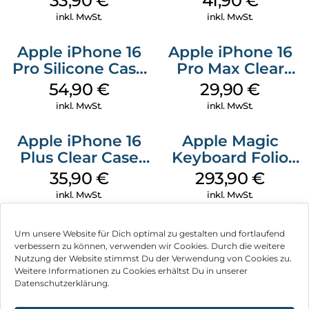
33,90
€
41,90
€
Green
Gray
inkl. MwSt.
inkl. MwSt.
Apple iPhone 16
Apple iPhone 16
Pro Silicone Case
Pro Max Clear
MagSafe Black
Case MagSafe
54,90
€
29,90
€
Transparent
inkl. MwSt.
inkl. MwSt.
Apple iPhone 16
Apple Magic
Plus Clear Case
Keyboard Folio
MagSafe
iPad 10.9″ (10.Gen.)
35,90
€
293,90
€
Transparent
Weiß
inkl. MwSt.
inkl. MwSt.
Um unsere Website für Dich optimal zu gestalten und fortlaufend
verbessern zu können, verwenden wir Cookies. Durch die weitere
Nutzung der Website stimmst Du der Verwendung von Cookies zu.
Impressum
Weitere Informationen zu Cookies erhältst Du in unserer
Datenschutzerklärung.
AGB