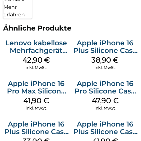
Mehr
erfahren
Ähnliche Produkte
Lenovo kabellose
Apple iPhone 16
Mehrfachgerät
Plus Silicone Case
Luna Grey
MagSafe Denim
42,90
€
38,90
€
inkl. MwSt.
inkl. MwSt.
Apple iPhone 16
Apple iPhone 16
Pro Max Silicone
Pro Silicone Case
Case MagSafe
MagSafe Denim
41,90
€
47,90
€
Ultramarine
inkl. MwSt.
inkl. MwSt.
Apple iPhone 16
Apple iPhone 16
Plus Silicone Case
Plus Silicone Case
MagSafe Lake
MagSafe Stone