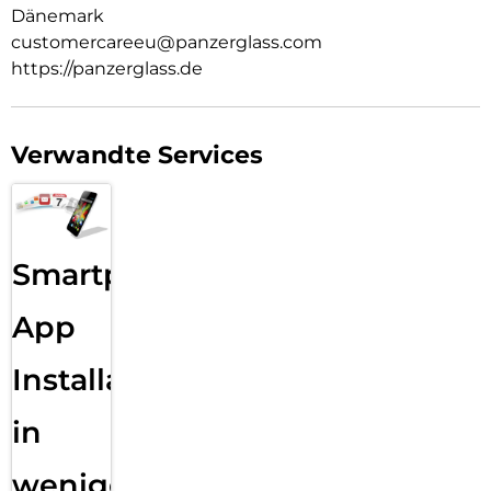
Dänemark
customercareeu@panzerglass.com
https://panzerglass.de
Verwandte Services
Smartphone
App
Installation
in
wenigen