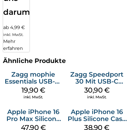
darum!
ab 4,99 €
inkl. MwSt.
Mehr
erfahren
Ähnliche Produkte
Zagg mophie
Zagg Speedport
Essentials USB-C-
30 Mit USB-C
20W Charger PD
Kabel Weiß
19,90
€
30,90
€
Weiß
inkl. MwSt.
inkl. MwSt.
Apple iPhone 16
Apple iPhone 16
Pro Max Silicone
Plus Silicone Case
Case MagSafe
MagSafe Denim
47,90
€
38,90
€