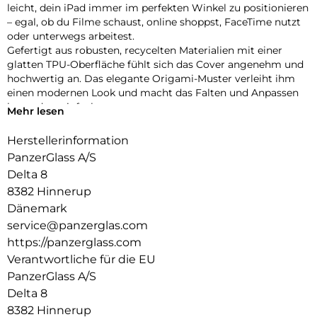
leicht, dein iPad immer im perfekten Winkel zu positionieren
– egal, ob du Filme schaust, online shoppst, FaceTime nutzt
oder unterwegs arbeitest.
Gefertigt aus robusten, recycelten Materialien mit einer
glatten TPU-Oberfläche fühlt sich das Cover angenehm und
hochwertig an. Das elegante Origami-Muster verleiht ihm
einen modernen Look und macht das Falten und Anpassen
besonders einfach.
Mehr lesen
Dein iPad ist rundum geschützt – vorne und hinten – mit
verstärkten Ecken, die den täglichen Stößen und
Herstellerinformation
Erschütterungen standhalten. Dank der integrierten
PanzerGlass A/S
Halterung für deinen Apple Pencil hast du ihn immer
Delta 8
griffbereit.
8382 Hinnerup
Bist du bereit, dein iPad auf das nächste Level zu bringen?
Die iPad Essential Hülle vereint Stil, Vielseitigkeit und Schutz
Dänemark
in einem cleveren Design – gemacht, um mit dir Schritt zu
service@panzerglas.com
halten, egal wohin dich der Tag führt.
https://panzerglass.com
Verantwortliche für die EU
PanzerGlass A/S
Delta 8
8382 Hinnerup