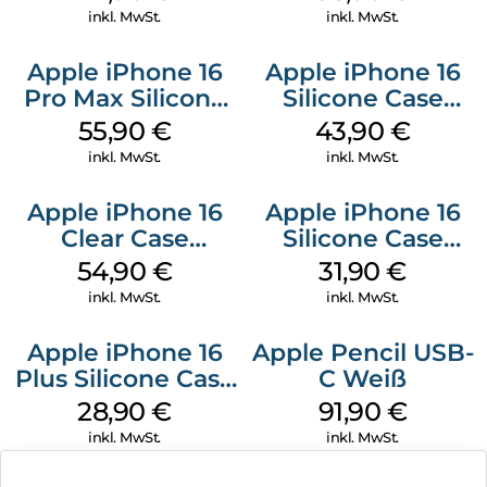
Black
inkl. MwSt.
inkl. MwSt.
Apple iPhone 16
Apple iPhone 16
Pro Max Silicone
Silicone Case
Case MagSafe
MagSafe Plum
55,90
€
43,90
€
Stone Gray
inkl. MwSt.
inkl. MwSt.
Apple iPhone 16
Apple iPhone 16
Clear Case
Silicone Case
MagSafe
MagSafe Fuchsia
54,90
€
31,90
€
Transparent
inkl. MwSt.
inkl. MwSt.
Apple iPhone 16
Apple Pencil USB-
Plus Silicone Case
C Weiß
MagSafe Black
28,90
€
91,90
€
inkl. MwSt.
inkl. MwSt.