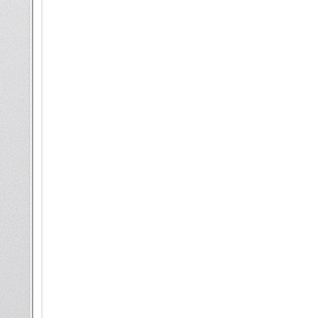
Ultra kann solche Muster anha
personalisierte Modi und Routi
Du fährst jeden Morgen um sie
S25 Ultra mit Galaxy AI bietet 
Navigation gestartet werden, 
SmartThings kannst du deine 
zuhause bist. Lass dir z.B. vo
den Saugroboter in Betrieb z
Smart kommunizieren – mit Li
Lass dich von deinem Galaxy S
unterstützen. Mit der Live Üb
Echtzeit übersetzen lassen. E
einen geschäftlichen Call in 
internationaler unterwegs bist
wichtige Telefonate nicht müh
deine Gespräche aufnehmen un
zurückgreifen kannst. Du kann
damit du auf einen Blick siehs
Anrufhistorie kannst du dann 
verblieben bist.
Wer Galaxy S25 Ultra sagt, m