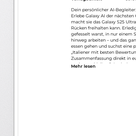
Dein persönlicher AI-Begleiter
Erlebe Galaxy AI der nächsten 
macht sie das Galaxy S25 Ultra
Rücken freihalten kann. Erledi
gefesselt warst, in nur einem 
hinweg arbeiten – und das gan
essen gehen und suchst eine p
„Italiener mit besten Bewertu
Zusammenfassung direkt in eur
to-date zu bleiben? Auch daru
Mehr lesen
Form von automatischen Now B
deine Routinen. Auf deiner tä
erhältst du die Mitteilung, das
losfahren solltest. Sogar an e
Wetter ankündigt. So wirst du
nicht: Dank AI-gestützter Opt
Kamera auch bei Nacht eindruc
Erinnerungen lebendig halten. 
Problem! Der Snapdragon 8 Eli
AI-Performance, sondern auch 
dem Galaxy S25 Ultra Lichtja