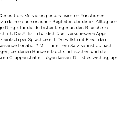
:
Generation. Mit vielen personalisierten Funktionen
 zu deinem persönlichen Begleiter, der dir im Alltag den
ge Dinge, für die du bisher länger an den Bildschirm
Schritt: Die AI kann für dich über verschiedene Apps
z einfach per Sprachbefehl. Du willst mit Freunden
assende Location? Mit nur einem Satz kannst du nach
ngen, bei denen Hunde erlaubt sind“ suchen und die
en Gruppenchat einfügen lassen. Dir ist es wichtig, up-
m kann sich jetzt dein Galaxy S25 Ultra kümmern. In
riefs versorgt es dich mit Tipps und Updates rund um
glichen Strecke zum Büro ist heute viel Verkehr? Schon
s du 10 Minuten früher
inen Schirm wirst du erinnert, wenn sich schlechtes
 nicht im Regen stehen gelassen – und auch im Dunkeln
imierung in Echtzeit machst du mit der hochauflösenden
ksvolle und klare Videoaufnahmen, die deine
So viel AI braucht Power. Mit dem Galaxy S25 Ultra kein
te for Galaxy-Prozessor ermöglicht nicht nur flüssige
beeindruckende Gaming-Sessions. Sei dir selbst mit
hre voraus und genieße den nächsten großen Sprung der