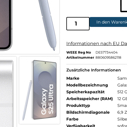
In den Waren
Informationen nach EU Da
WEEE Reg No
DE57734404
Artikelnummer
8806095862118
Zusätzliche Informationen
Marke
Sam
Modellbezeichnung
Gala
Speicherkapazität
512 
Arbeitsspeicher (RAM)
12 G
Produkttyp
Sma
Bildschirmdiagonale
6,9 Z
Farbe
Silbe
Verfügbarkeit
sofo