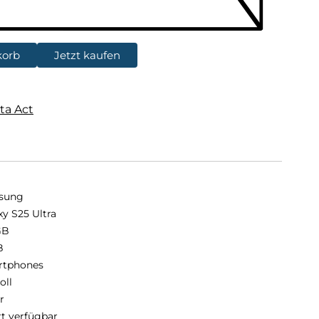
korb
Jetzt kaufen
ta Act
sung
xy S25 Ultra
GB
B
rtphones
oll
r
rt verfügbar