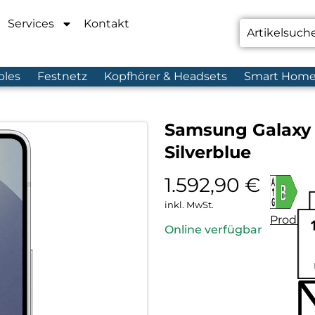
Services
Kontakt
bles
Festnetz
Kopfhörer & Headsets
Smart Hom
Samsung Galaxy S
Silverblue
1.592,90
€
inkl. MwSt.
Produkt
Online verfügbar