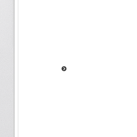
Galaxy AI.
Deine neue Informationszentra
Bleib auf dem Laufenden: mit 
Bar auf dem Sperrbildschirm z
Stoppuhr, Timer, Samsung Hea
dafür entsperren musst. So ka
deine zurückgelegte Trainings
Durch einfaches Antippen kann
vergrößern, um mehr Informatio
Einfach suchen per Text, Bild
Ob komplexe Suche oder spont
deinem Galaxy S25 Ultra jetzt n
Vorgängermodellen. Suche dir
auf deinem Smartphone. Und d
indem du Objekte oder Textpas
oder in einem Video ein, um me
alle Fotos aus Rom anzeigen. 
Arbeitsvertrages auf dem Sma
Dein Galaxy 25 Ultra kann die A
Bequem durch den Tag mit Mo
Vieles in unserem Alltag läu