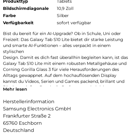
Produkttyp
Tablets
Bildschirmdiagonale
10,9 Zoll
Farbe
Silber
Verfügbarkeit
sofort verfügbar
Bist du bereit für ein AI-Upgrade? Ob in Schule, Uni oder
Freizeit: Das Galaxy Tab S10 Lite bietet dir starke Leistung
und smarte AI-Funktionen – alles verpackt in einem
stylischen
Design. Damit es dich fast überallhin begleiten kann, ist das
Galaxy Tab S10 Lite mit einem robusten Metallgehäuse und
Corning Gorilla Glass 3 für viele Herausforderungen des
Alltags gewappnet. Auf dem hochauflösenden Display
kannst du Videos, Serien und Games packend, brillant und
flüssig genießen. Damit die Performance bei deinen
Mehr lesen
Aufgaben hoch
bleibt, treibt das starke Innenleben dein Galaxy Tab S10 Lite
Herstellerinformation
zuverlässig an. Auch bei deinen Lernsessions und täglichen
Samsung Electronics GmbH
Projekten kann dich das Galaxy Tab S10 Lite nach vorne
Frankfurter Straße 2
bringen.
65760 Eschborn
Mit der Unterstützung von Google Gemini1 und Circle to
Search2 kannst du Informationen schnell finden und effizient
Deutschland