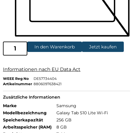
In den Warenkorb
Jetzt kaufen
Informationen nach EU Data Act
WEEE Reg No
DE57734404
Artikelnummer
8806097638421
Zusätzliche Informationen
Marke
Samsung
Modellbezeichnung
Galaxy Tab S10 Lite Wi-Fi
Speicherkapazität
256 GB
Arbeitsspeicher (RAM)
8 GB