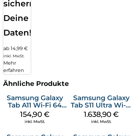
sichern
Deine
Daten!
ab 14,99 €
inkl. MwSt.
Mehr
erfahren
Ähnliche Produkte
Samsung Galaxy
Samsung Galaxy
Tab A11 Wi-Fi 64
Tab S11 Ultra Wi-Fi
GB Gray
512 GB Gray
154,90
€
1.638,90
€
inkl. MwSt.
inkl. MwSt.