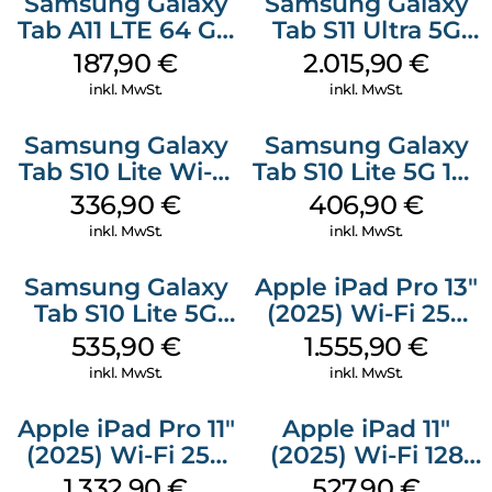
Samsung Galaxy
Samsung Galaxy
Tab A11 LTE 64 GB
Tab S11 Ultra 5G
Gray
512 GB Gray
187,90
€
2.015,90
€
inkl. MwSt.
inkl. MwSt.
Samsung Galaxy
Samsung Galaxy
Tab S10 Lite Wi-Fi
Tab S10 Lite 5G 128
128 GB Silver
GB Silver
336,90
€
406,90
€
inkl. MwSt.
inkl. MwSt.
Samsung Galaxy
Apple iPad Pro 13″
Tab S10 Lite 5G
(2025) Wi-Fi 256
256 GB Gray
GB Standardglas
535,90
€
1.555,90
€
Space Schwarz
inkl. MwSt.
inkl. MwSt.
Apple iPad Pro 11″
Apple iPad 11″
(2025) Wi-Fi 256
(2025) Wi-Fi 128
GB Standardglas
GB Pink
1.332,90
€
527,90
€