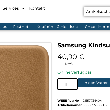
Services
Kontakt
bles
Festnetz
Kopfhörer & Headsets
Smart Hom
Samsung Kindsui
40,90
€
inkl. MwSt.
Online verfügbar
In den Waren
WEEE Reg No
DE57734404
Artikelnummer
8806095850665