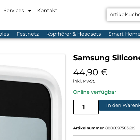
Services
Kontakt
bles
Festnetz
Kopfhörer & Headsets
Smart Hom
Samsung Silicone
44,90
€
inkl. MwSt.
Online verfügbar
In den Waren
Artikelnummer
8806097503699