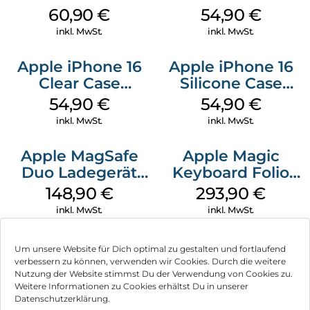
MagSafe Stone
MagSafe Black
60,90
€
54,90
€
Gray
inkl. MwSt.
inkl. MwSt.
Apple iPhone 16
Apple iPhone 16
Clear Case
Silicone Case
MagSafe
MagSafe Black
54,90
€
54,90
€
Transparent
inkl. MwSt.
inkl. MwSt.
Apple MagSafe
Apple Magic
Duo Ladegerät
Keyboard Folio
Weiß
iPad 10.9″ (10.Gen.)
148,90
€
293,90
€
Weiß
inkl. MwSt.
inkl. MwSt.
Um unsere Website für Dich optimal zu gestalten und fortlaufend
verbessern zu können, verwenden wir Cookies. Durch die weitere
Nutzung der Website stimmst Du der Verwendung von Cookies zu.
Impressum
Weitere Informationen zu Cookies erhältst Du in unserer
Datenschutzerklärung.