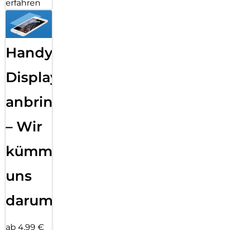
erfahren
Handy
Displayfolie
anbringen
– Wir
kümmern
uns
darum!
ab 4,99 €