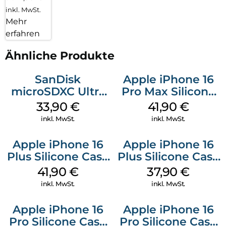
inkl. MwSt.
Mehr
erfahren
Ähnliche Produkte
SanDisk
Apple iPhone 16
microSDXC Ultra
Pro Max Silicone
128 GB + Adapter
Case MagSafe
33,90
€
41,90
€
Mobile
Ultramarine
inkl. MwSt.
inkl. MwSt.
Apple iPhone 16
Apple iPhone 16
Plus Silicone Case
Plus Silicone Case
MagSafe Stone
MagSafe Lake
41,90
€
37,90
€
Gray
Green
inkl. MwSt.
inkl. MwSt.
Apple iPhone 16
Apple iPhone 16
Pro Silicone Case
Pro Silicone Case