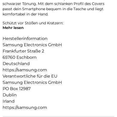
schwarzer Tönung. Mit dem schlanken Profil des Covers
passt dein Smartphone bequem in die Tasche und liegt
komfortabel in der Hand.
Schützt vor Stößen und Kratzern:
Mehr lesen
Das Soft Clear Cover besteht aus haltbarem und flexiblem
TPU-Material, das dein Smartphone vor alltäglichen Stößen
Herstellerinformation
und Kratzern schützen kann, während es das Design deines
Samsung Electronics GmbH
Smartphones zeigt. Genieße das durchsichtige Cover zum
Frankfurter Straße 2
Schutz deines Smartphones.
65760 Eschborn
Ein bisschen Spaß muss sein:
Deutschland
https://samsung.com
Befestige eine Trageschlaufe, indem du sie durch die Öse des
Covers ziehst. So kannst du deinem Smartphone deinen
Verantwortliche für die EU
persönlichen Stil verleihen und hast es schnell zur Hand.
Samsung Electronics GmbH
PO Box 12987
Dublin
Irland
https://samsung.com