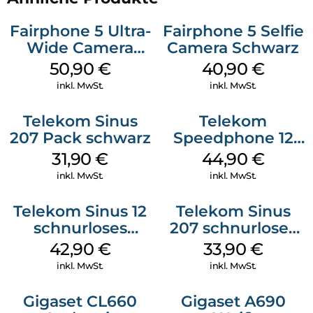
Fairphone 5 Ultra-
Fairphone 5 Selfie
Wide Camera
Camera Schwarz
Schwarz
50,90
€
40,90
€
inkl. MwSt.
inkl. MwSt.
Telekom Sinus
Telekom
207 Pack schwarz
Speedphone 12
Petrol
31,90
€
44,90
€
inkl. MwSt.
inkl. MwSt.
Telekom Sinus 12
Telekom Sinus
schnurloses
207 schnurloses
Analog Telefon
analog Telefon
42,90
€
33,90
€
Schwarz
Schwarz
inkl. MwSt.
inkl. MwSt.
Gigaset CL660
Gigaset A690