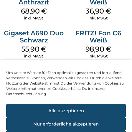
Anthrazit
Weiß
68,90
€
36,90
€
inkl. MwSt.
inkl. MwSt.
Gigaset A690 Duo
FRITZ! Fon C6
Schwarz
Weiß
55,90
€
98,90
€
inkl. MwSt.
inkl. MwSt.
Um unsere Website für Dich optimal zu gestalten und fortlaufend
verbessern zu können, verwenden wir Cookies. Durch die weitere
Nutzung der Website stimmst Du der Verwendung von Cookies zu.
Impressum
Weitere Informationen zu Cookies erhältst Du in unserer
Datenschutzerklärung.
AGB
Datenschutz
Alle akzeptieren
Vertrag widerrufen
Nur erforderliche akzeptieren
Hinweis zur Batterieentsorgung