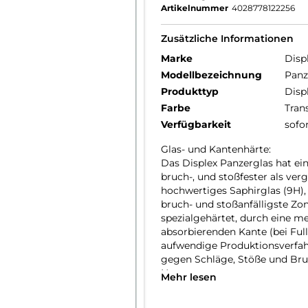
Artikelnummer
4028778122256
Zusätzliche Informationen
Marke
Disp
Modellbezeichnung
Panz
Produkttyp
Disp
Farbe
Tran
Verfügbarkeit
sofo
Glas- und Kantenhärte:
Das Displex Panzerglas hat ein
bruch-, und stoßfester als ver
hochwertiges Saphirglas (9H), 
bruch- und stoßanfälligste Zo
spezialgehärtet, durch eine m
absorbierenden Kante (bei Full
aufwendige Produktionsverfah
gegen Schläge, Stöße und Bru
Nutzung.
Mehr lesen
Hüllenfreundlich: