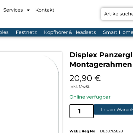
Services
Kontakt
bles
Festnetz
Kopfhörer & Headsets
Smart Hom
Displex Panzergl
Montagerahmen R
20,90
€
inkl. MwSt.
Online verfügbar
In den Waren
WEEE Reg No
DE38765828