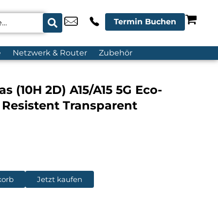
Termin Buchen
e
Netzwerk & Router
Zubehör
as (10H 2D) A15/A15 5G Eco-
esistent Transparent
korb
Jetzt kaufen