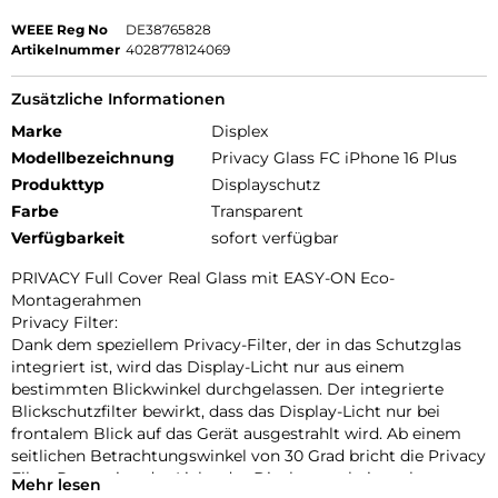
WEEE Reg No
DE38765828
Artikelnummer
4028778124069
Zusätzliche Informationen
Marke
Displex
Modellbezeichnung
Privacy Glass FC iPhone 16 Plus
Produkttyp
Displayschutz
Farbe
Transparent
Verfügbarkeit
sofort verfügbar
PRIVACY Full Cover Real Glass mit EASY-ON Eco-
Montagerahmen
Privacy Filter:
Dank dem speziellem Privacy-Filter, der in das Schutzglas
integriert ist, wird das Display-Licht nur aus einem
bestimmten Blickwinkel durchgelassen. Der integrierte
Blickschutzfilter bewirkt, dass das Display-Licht nur bei
frontalem Blick auf das Gerät ausgestrahlt wird. Ab einem
seitlichen Betrachtungswinkel von 30 Grad bricht die Privacy
Filter Protection das Licht, das Display erscheint schwarz.
Mehr lesen