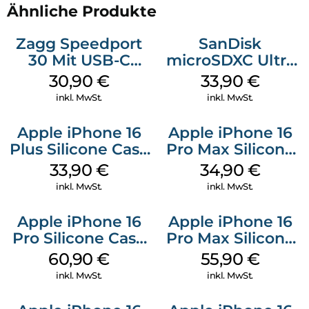
Ähnliche Produkte
Zagg Speedport
SanDisk
30 Mit USB-C
microSDXC Ultra
Kabel Weiß
128 GB + Adapter
30,90
€
33,90
€
Mobile
inkl. MwSt.
inkl. MwSt.
Apple iPhone 16
Apple iPhone 16
Plus Silicone Case
Pro Max Silicone
MagSafe Lake
Case MagSafe
33,90
€
34,90
€
Green
Denim
inkl. MwSt.
inkl. MwSt.
Apple iPhone 16
Apple iPhone 16
Pro Silicone Case
Pro Max Silicone
MagSafe Stone
Case MagSafe
60,90
€
55,90
€
Gray
Stone Gray
inkl. MwSt.
inkl. MwSt.