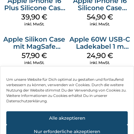
Apple iPhone 16
Apple iPhone 16
Plus Silicone Case
Silicone Case
MagSafe Plum
MagSafe Black
39,90
€
54,90
€
inkl. MwSt.
inkl. MwSt.
Apple Silikon Case
Apple 60W USB-C
mit MagSafe
Ladekabel 1 m
iPhone 14 Pro
Weiß
57,90
€
24,90
€
(PRODUCT)RED
inkl. MwSt.
inkl. MwSt.
Um unsere Website für Dich optimal zu gestalten und fortlaufend
verbessern zu können, verwenden wir Cookies. Durch die weitere
Nutzung der Website stimmst Du der Verwendung von Cookies zu.
Impressum
Weitere Informationen zu Cookies erhältst Du in unserer
Datenschutzerklärung.
AGB
Datenschutz
Alle akzeptieren
Vertrag widerrufen
Nur erforderliche akzeptieren