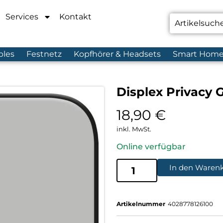
Services
Kontakt
bles
Festnetz
Kopfhörer & Headsets
Smart Hom
Displex Privacy 
18,90
€
inkl. MwSt.
Online verfügbar
In den Waren
Artikelnummer
4028778126100