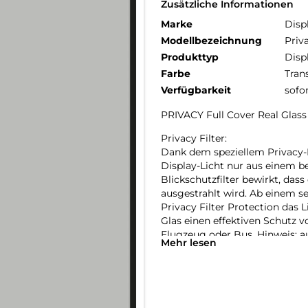
Zusätzliche Informationen
Marke
Disp
Modellbezeichnung
Priv
Produkttyp
Disp
Farbe
Tran
Verfügbarkeit
sofo
PRIVACY Full Cover Real Gla
Privacy Filter:
Dank dem speziellem Privacy-Fil
Display-Licht nur aus einem b
Blickschutzfilter bewirkt, dass
ausgestrahlt wird. Ab einem s
Privacy Filter Protection das 
Glas einen effektiven Schutz v
Flugzeug oder Bus. Hinweis: au
Mehr lesen
Funktion nicht unterstützt we
Full Cover bzw. 3D/ Curved Sc
Im Vergleich zu sogenannten 2
Panzergläser (3D/ Curved) nic