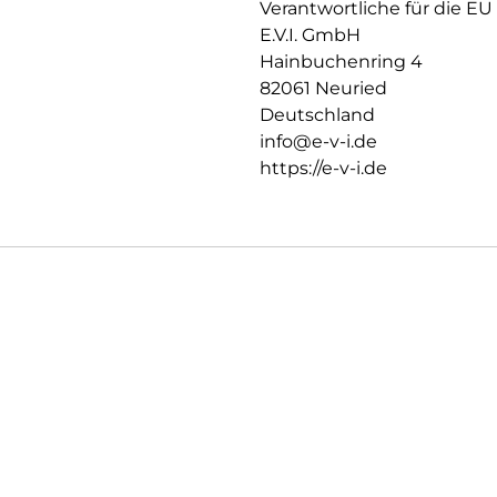
Verantwortliche für die EU
Einfaches, blasenfreies Aufbri
E.V.I. GmbH
Mit dem EASY-ON Eco-Montag
gestaltet sich die Montage des
Hainbuchenring 4
Ergebnis: kein schiefes Auflie
82061 Neuried
verdeckten Öffnungen für Laut
Deutschland
unter dem Schutzglas. Gut fü
info@e-v-i.de
aus recyclebarem Premium-Vo
https://e-v-i.de
dem Altpapier recycelt werden