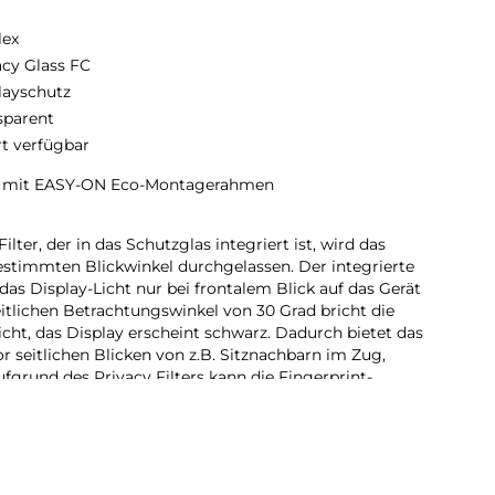
lex
acy Glass FC
layschutz
sparent
rt verfügbar
ss mit EASY-ON Eco-Montagerahmen
ter, der in das Schutzglas integriert ist, wird das
estimmten Blickwinkel durchgelassen. Der integrierte
 das Display-Licht nur bei frontalem Blick auf das Gerät
eitlichen Betrachtungswinkel von 30 Grad bricht die
Licht, das Display erscheint schwarz. Dadurch bietet das
or seitlichen Blicken von z.B. Sitznachbarn im Zug,
fgrund des Privacy Filters kann die Fingerprint-
rden.
hutzglas:
D Schutzgläsern decken die Displex Full Cover
ht nur den aktiven, sondern den gesamten