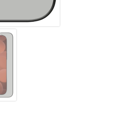
Anti Fingerprint:
Die oberste Schicht unserer 
Coating. Die hydrophobe Anti-
schmutzabweisend, extrem la
Scrollen. Durch diese Technolo
bleibt auch länger sauber und
Splitterschutz:
Der im Real Glass integrierte 
absolute Sicherheit, auch bei
der zweiten Schicht im Schutzg
absolut sichere Verwendung. 
Schutzglas einen Schlag, Fall
das Displex Schutzglas durch d
einem Stück vom Display abg
Hochleistungs-Silikon:
Nach der Montage des Schutzgl
Haft-Eigenschaften und eine kl
zuverlässig hält, ist das Sili
Hersteller angepasst. Auch die 
Displayschutzfolie können Si
und Farbtreue genießen.