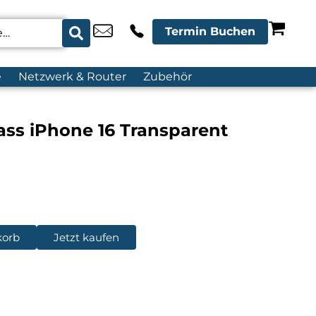
Termin Buchen
e
Netzwerk & Router
Zubehör
ass iPhone 16 Transparent
korb
Jetzt kaufen