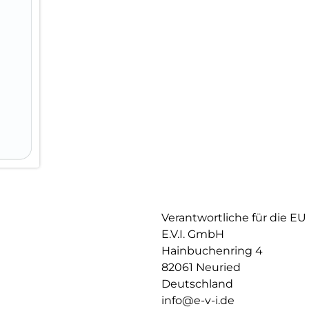
sich die Montage des Smart Gl
kein schiefes Aufliegen des S
für Lautsprecher oder Mikrofon
Verantwortliche für die EU
E.V.I. GmbH
Hainbuchenring 4
82061 Neuried
Deutschland
info@e-v-i.de