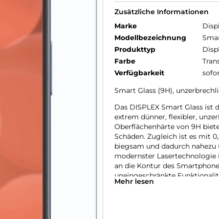
Zusätzliche Informationen
Marke
Disp
Modellbezeichnung
Smar
Produkttyp
Disp
Farbe
Tran
Verfügbarkeit
sofo
Smart Glass (9H), unzerbrechli
Das DISPLEX Smart Glass ist 
extrem dünner, flexibler, unze
Oberflächenhärte von 9H biete
Schäden. Zugleich ist es mit 0
biegsam und dadurch nahezu 
modernster Lasertechnologie i
an die Kontur des Smartphone
uneingeschränkte Funktionalitä
Mehr lesen
selbstverständlich garantiert.
Hüllenfreundlich:
Unser DISPLEX Smart Glass wi