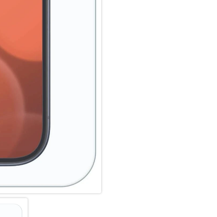
Konturen gefertigt und passt 
Schutzfolie ultradünn. Somit l
der Panzerglasfolie benutzen
Glass und Ihrer Lieblingshüll
Anti Fingerprint:
Die oberste Schicht unserer 
Coating. Die hydro- und oleop
schmutzabweisend, extrem la
Scrollen. Durch diese Technolo
bleibt auch länger sauber und
Displex Screen Protector unte
Fingerprint-Sensoren aller Sm
Hochleistungs-Silikon:
Nach der Montage des Schutzgl
Haft-Eigenschaften und eine kl
zuverlässig hält, ist das Sili
Hersteller angepasst. Auch die 
Displayschutzfolie können Si
und Farbtreue genießen.
Einfaches, blasenfreies Aufbri
Mit den EASY-ON Montagestick