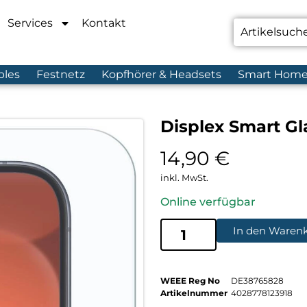
Services
Kontakt
bles
Festnetz
Kopfhörer & Headsets
Smart Hom
Displex Smart Gl
14,90
€
inkl. MwSt.
Online verfügbar
In den Waren
WEEE Reg No
DE38765828
Artikelnummer
4028778123918