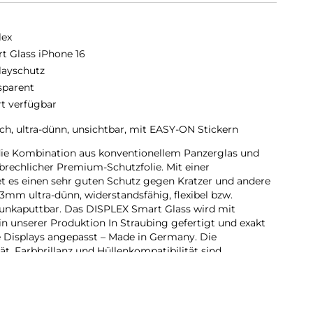
lex
t Glass iPhone 16
layschutz
sparent
rt verfügbar
ch, ultra-dünn, unsichtbar, mit EASY-ON Stickern
die Kombination aus konventionellem Panzerglas und
rbrechlicher Premium-Schutzfolie. Mit einer
t es einen sehr guten Schutz gegen Kratzer und andere
,3mm ultra-dünn, widerstandsfähig, flexibel bzw.
unkaputtbar. Das DISPLEX Smart Glass wird mit
n unserer Produktion In Straubing gefertigt und exakt
 Displays angepasst – Made in Germany. Die
t, Farbbrillanz und Hüllenkompatibilität sind
rd bis auf 5/100 mm genau auf die Smartphone