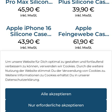
Pro Max Silicone
Plus Silicone Case
Case MagSafe
MagSafe Plum
45,90
€
39,90
€
Ultramarine
inkl. MwSt.
inkl. MwSt.
Apple iPhone 16
Apple
Silicone Case
Feingewebe Case
MagSafe Plum
iPhone 15 Pro
43,90
€
61,90
€
MagSafe Schwarz
inkl. MwSt.
inkl. MwSt.
Um unsere Website für Dich optimal zu gestalten und fortlaufend
verbessern zu können, verwenden wir Cookies. Durch die weitere
Nutzung der Website stimmst Du der Verwendung von Cookies zu.
Impressum
Weitere Informationen zu Cookies erhältst Du in unserer
Datenschutzerklärung.
AGB
Datenschutz
Alle akzeptieren
Vertrag widerrufen
Nur erforderliche akzeptieren
Hinweis zur Batterieentsorgung