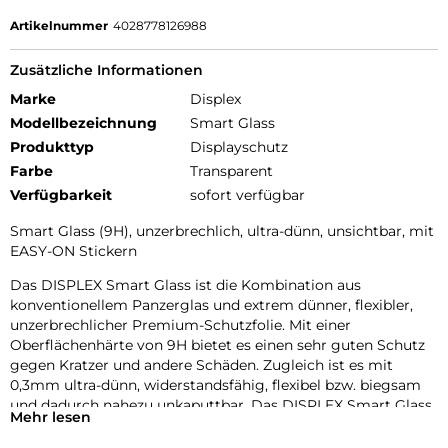
Artikelnummer
4028778126988
Zusätzliche Informationen
Marke
Displex
Modellbezeichnung
Smart Glass
Produkttyp
Displayschutz
Farbe
Transparent
Verfügbarkeit
sofort verfügbar
Smart Glass (9H), unzerbrechlich, ultra-dünn, unsichtbar, mit
EASY-ON Stickern
Das DISPLEX Smart Glass ist die Kombination aus
konventionellem Panzerglas und extrem dünner, flexibler,
unzerbrechlicher Premium-Schutzfolie. Mit einer
Oberflächenhärte von 9H bietet es einen sehr guten Schutz
gegen Kratzer und andere Schäden. Zugleich ist es mit
0,3mm ultra-dünn, widerstandsfähig, flexibel bzw. biegsam
und dadurch nahezu unkaputtbar. Das DISPLEX Smart Glass
Mehr lesen
wird mit modernster Lasertechnologie in unserer
Produktion In Straubing gefertigt und exakt an die Kontur