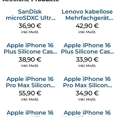
SanDisk
Lenovo kabellose
microSDXC Ultra
Mehrfachgerät
128 GB + Adapter
Luna Grey
36,90
€
42,90
€
Mobile
inkl. MwSt.
inkl. MwSt.
Apple iPhone 16
Apple iPhone 16
Plus Silicone Case
Plus Silicone Case
MagSafe Denim
MagSafe Lake
38,90
€
33,90
€
Green
inkl. MwSt.
inkl. MwSt.
Apple iPhone 16
Apple iPhone 16
Pro Max Silicone
Pro Max Silicone
Case MagSafe
Case MagSafe
55,90
€
34,90
€
Stone Gray
Denim
inkl. MwSt.
inkl. MwSt.
Apple iPhone 16
Apple iPhone 16