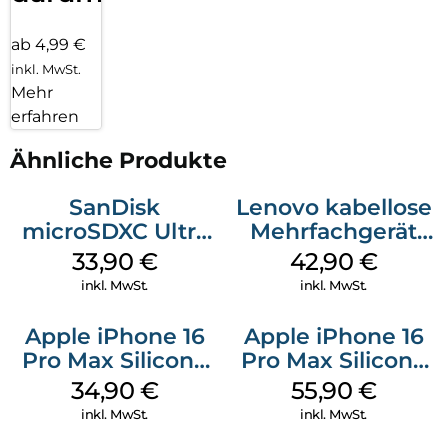
ab 4,99 €
inkl. MwSt.
Mehr
erfahren
Ähnliche Produkte
SanDisk
Lenovo kabellose
microSDXC Ultra
Mehrfachgerät
128 GB + Adapter
Luna Grey
33,90
€
42,90
€
Mobile
inkl. MwSt.
inkl. MwSt.
Apple iPhone 16
Apple iPhone 16
Pro Max Silicone
Pro Max Silicone
Case MagSafe
Case MagSafe
34,90
€
55,90
€
Denim
Stone Gray
inkl. MwSt.
inkl. MwSt.