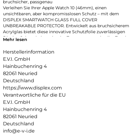
bruchsicher, passgenau
Verleihen Sie Ihrer Apple Watch 10 (46mm), einen
unsichtbaren, aber kompromisslosen Schutz – mit dem
DISPLEX SMARTWATCH GLASS FULL COVER
UNBREAKABLE PROTECTOR. Entwickelt aus bruchsicherem
Acrylglas bietet diese innovative Schutzfolie zuverlässigen
Display-Schutz bei maximaler Transparenz und voller Touch-
Mehr lesen
Funktionalität.
Dank des vollflächig haftenden Edge-to-Edge-Designs mit
Herstellerinformation
3D-Kontur deckt die Folie das Display präzise bis zum Rand
E.V.I. GmbH
ab – perfekt für sportliche Einsätze, den Alltag oder den
Hainbuchenring 4
stilbewussten Nutzer. Eine High-Tech-Anti-Fingerprint-
82061 Neuried
Beschichtung schützt vor störenden Flecken und sorgt für
dauerhaft brillante Optik.
Deutschland
Die beiliegende Eco-Montagehilfe aus recyceltem PET (rPET)
https://www.displex.com
macht die Anbringung zum Kinderspiel: einfach, sicher,
Verantwortliche für die EU
blasenfrei – ohne Werkzeug oder Klebstoffreste.
E.V.I. GmbH
Produktvorteile im Überblick:
Hainbuchenring 4
Unzerbrechliches, stoßdämpfendes Acrylglas
3D Edge-to-Edge Kontur für nahtlose Abdeckung
82061 Neuried
Ultradünn – volle Touch-, Wisch- und Buttonfunktion
Deutschland
High-Tech-Anti-Fingerprint-Beschichtung für klare Sicht
info@e-v-i.de
Nachhaltiger Eco-Applikator (rPET) für einfache Montage