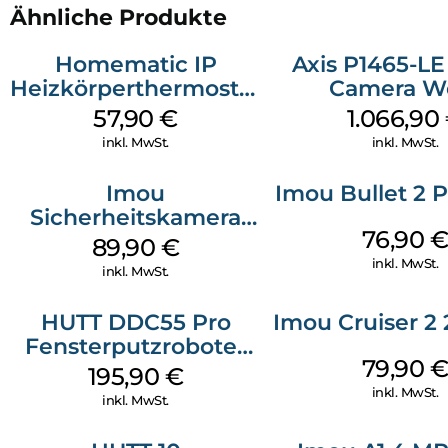
vom europäischen Marktführer. Lassen Sie sich von den
Ähnliche Produkte
Vorteilen unseres Systems überzeugen und leben Sie im
Handumdrehen einfach smarter.
Homematic IP
Axis P1465-LE
Heizkörperthermostat
Camera W
Kommen Sie herein:
Weiß
57,90
€
1.066,90
Jedes Smart Home ist so einzigartig wie die Menschen darin.
Statten Sie unseren Referenzprojekten einen digitalen
inkl. MwSt.
inkl. MwSt.
Besuch ab, lassen Sie sich inspirieren und entdecken Sie die
vielfältigen Möglichkeiten von Homematic IP.
Imou
Imou Bullet 2 
Sicherheitskamera
76,90
Draußen IPC-F42EAP
89,90
€
Geschoss Weiß
inkl. MwSt.
inkl. MwSt.
HUTT DDC55 Pro
Imou Cruiser 2
Fensterputzroboter
79,90
Weiß
195,90
€
inkl. MwSt.
inkl. MwSt.