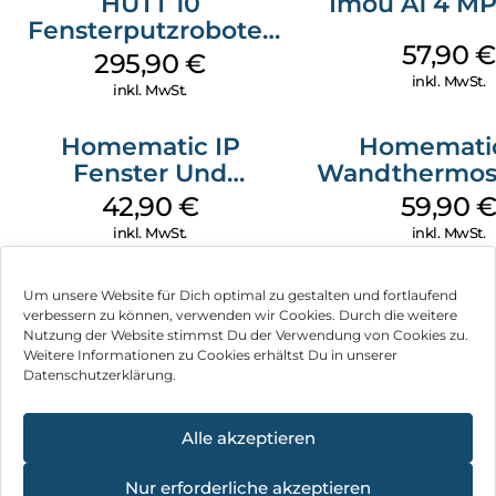
HUTT 10
Imou A1 4 M
Fensterputzroboter
57,90
€
Weiß
295,90
€
inkl. MwSt.
inkl. MwSt.
Homematic IP
Homematic
Fenster Und
Wandthermost
Türkontakt Optisch
Luftfeuchtigkei
42,90
€
59,90
Weiß
Weiß
inkl. MwSt.
inkl. MwSt.
Um unsere Website für Dich optimal zu gestalten und fortlaufend
verbessern zu können, verwenden wir Cookies. Durch die weitere
Nutzung der Website stimmst Du der Verwendung von Cookies zu.
Impressum
Weitere Informationen zu Cookies erhältst Du in unserer
Datenschutzerklärung.
AGB
Datenschutz
Alle akzeptieren
Vertrag widerrufen
Nur erforderliche akzeptieren