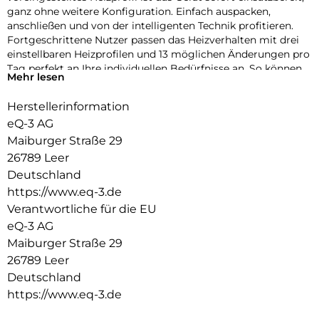
ganz ohne weitere Konfiguration. Einfach auspacken,
anschließen und von der intelligenten Technik profitieren.
Fortgeschrittene Nutzer passen das Heizverhalten mit drei
einstellbaren Heizprofilen und 13 möglichen Änderungen pro
Tag perfekt an Ihre individuellen Bedürfnisse an. So können
Mehr lesen
Sie bis zu 33 % Heizkosten sparen.
Herstellerinformation
Ihre Vorteile auf einen Blick:
eQ-3 AG
Sie wollen sicherer leben, Geld sparen und die Umwelt
Maiburger Straße 29
schonen oder einfach Ihren Wohnkomfort erhöhen? Es gibt
26789 Leer
viele gute Gründe für ein Smart Home. Finden Sie jetzt mehr
heraus!
Deutschland
https://www.eq-3.de
Smarte Helfer für Ihr Zuhause:
Verantwortliche für die EU
Mit über 150 smarten Helfern haben wir für jede Idee die
eQ-3 AG
passende Lösung. Folgen Sie unserer Empfehlung oder
Maiburger Straße 29
erkunden Sie die gesamte Produktvielfalt von Homematic
26789 Leer
IP.
Deutschland
Smart wohnen, einfach komfortabel:
https://www.eq-3.de
Homematic IP, das ist moderne, flexible und sichere Technik