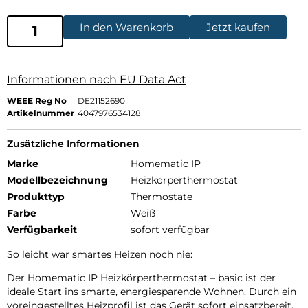
In den Warenkorb
Jetzt kaufen
Informationen nach EU Data Act
WEEE Reg No
DE21152690
Artikelnummer
4047976534128
Zusätzliche Informationen
Marke
Homematic IP
Modellbezeichnung
Heizkörperthermostat
Produkttyp
Thermostate
Farbe
Weiß
Verfügbarkeit
sofort verfügbar
So leicht war smartes Heizen noch nie:
Der Homematic IP Heizkörperthermostat – basic ist der
ideale Start ins smarte, energiesparende Wohnen. Durch ein
voreingestelltes Heizprofil ist das Gerät sofort einsatzbereit,