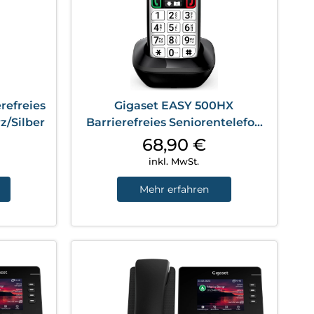
refreies
Gigaset EASY 500HX
z/Silber
Barrierefreies Seniorentelefon
nur Mobilteil Schwarz/Silber
68,90
€
inkl. MwSt.
Mehr erfahren