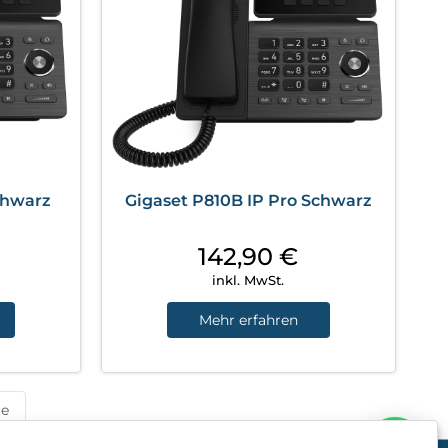
chwarz
Gigaset P810B IP Pro Schwarz
142,90
€
inkl. MwSt.
Mehr erfahren
te