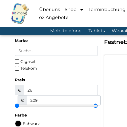
Über uns
Shop
Terminbuchung
o2 Angebote
Mobiltelefone
Tablets
Weara
Marke
Festnet
Gigaset
Telekom
Preis
€
€
Farbe
Schwarz