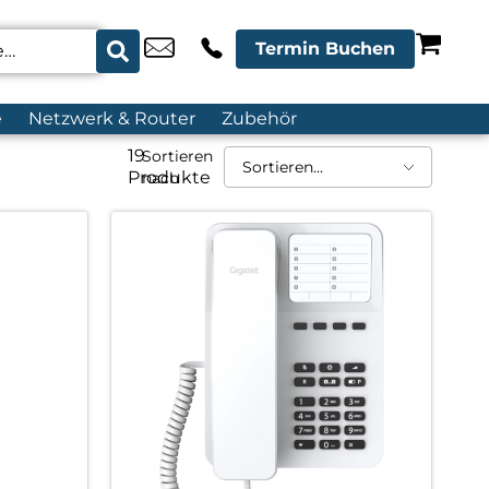
Termin Buchen
e
Netzwerk & Router
Zubehör
19
Sortieren
Produkte
nach