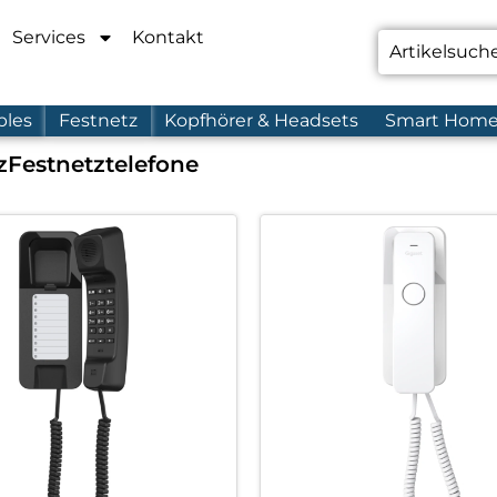
Services
Kontakt
bles
Festnetz
Kopfhörer & Headsets
Smart Hom
z
Festnetztelefone