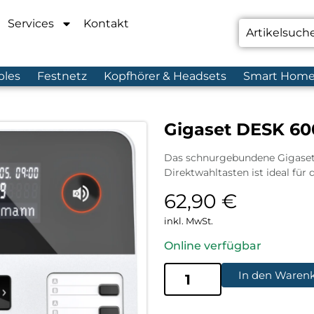
Services
Kontakt
bles
Festnetz
Kopfhörer & Headsets
Smart Hom
Gigaset DESK 60
Das schnurgebundene Gigaset
Direktwahltasten ist ideal für
62,90
€
inkl. MwSt.
Online verfügbar
In den Waren