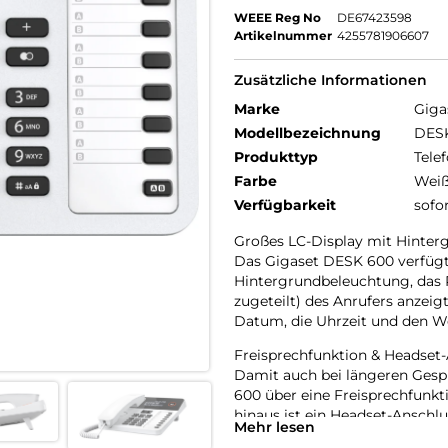
WEEE Reg No
DE67423598
Artikelnummer
4255781906607
Zusätzliche Informationen
Marke
Giga
Modellbezeichnung
DES
Produkttyp
Tele
Farbe
Wei
Verfügbarkeit
sofo
Großes LC-Display mit Hinter
Das Gigaset DESK 600 verfügt 
Hintergrundbeleuchtung, das 
zugeteilt) des Anrufers anzeig
Datum, die Uhrzeit und den 
Freisprechfunktion & Headset-
Damit auch bei längeren Gespr
600 über eine Freisprechfunkti
hinaus ist ein Headset-Anschlu
Mehr lesen
professionellen Headsets ermö