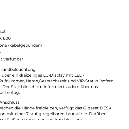
set
K 600
fone (kabelgebunden)
ß
rt verfügbar
grundbeleuchtung:
über ein dreizeiliges LC-Display mit LED-
Rufnummer, Name,Gesprächszeit und VIP-Status (sofern
t. Der Startbildschirm informiert zudem über das
Wochentag.
Anschluss:
ächen die Hände freibleiben, verfügt das Gigaset DESK
on mit einer 7-stufig regelbaren Lautstärke. Darüber
ss (RJ9) integriert, der den Anschluss von
glicht.