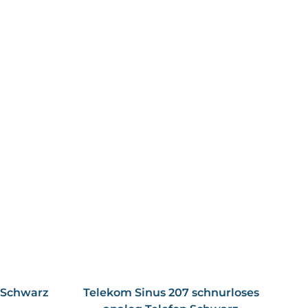
twahltasten:
legbaren Direktwahltasten sind wichtige Kontakte nur
ies ermöglicht eine schnelle Verbindung zu den
ig spricht. Auf dem beiliegenden Papiereinleger können
iert werden und sind so jederzeit griffbereit.
etet Platz für bis zu 100 Rufnummern: Somit sind alle
t Namen im Gerät gespeichert. Über den VIP-Status kann
-Melodie zugewiesen werden. Zusätzlich lässt sich im
 bei Anrufen von VIP-Kontakten klingelt – und bei allen
 Schwarz
Telekom Sinus 207 schnurloses