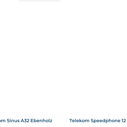
Sieben doppelbelegbare Direk
Mit Hilfe der sieben doppelbe
einen Tastendruck entfernt. D
Personen, mit denen man häuf
die Direktwahl-Rufnummern not
Integriertes Telefonbuch:
Das integrierte Telefonbuch bi
wichtigen Kontakte direkt mi
einem Kontakt eine eigene VIP
Telefon einstellen, dass es nur
anderen stumm bleibt.
om Sinus A32 Ebenholz
Telekom Speedphone 12