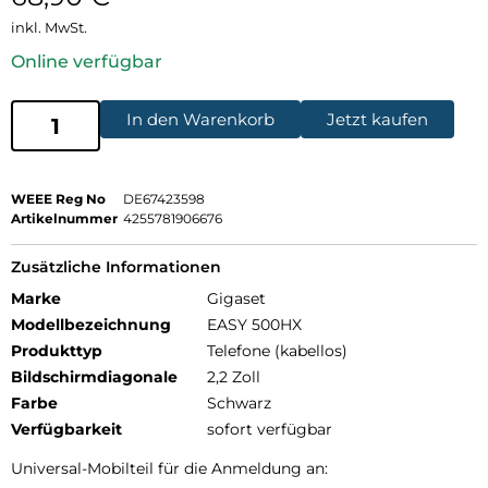
inkl. MwSt.
Online verfügbar
In den Warenkorb
Jetzt kaufen
WEEE Reg No
DE67423598
Artikelnummer
4255781906676
Zusätzliche Informationen
Marke
Gigaset
Modellbezeichnung
EASY 500HX
Produkttyp
Telefone (kabellos)
Bildschirmdiagonale
2,2 Zoll
Farbe
Schwarz
Verfügbarkeit
sofort verfügbar
Universal-Mobilteil für die Anmeldung an: