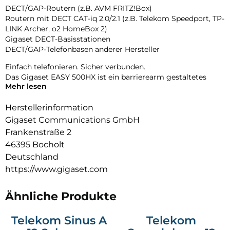
DECT/GAP-Routern (z.B. AVM FRITZ!Box)
Routern mit DECT CAT-iq 2.0/2.1 (z.B. Telekom Speedport, TP-
LINK Archer, o2 HomeBox 2)
Gigaset DECT-Basisstationen
DECT/GAP-Telefonbasen anderer Hersteller
Einfach telefonieren. Sicher verbunden.
Das Gigaset EASY 500HX ist ein barrierearm gestaltetes
Mehr lesen
schnurloses Mobilteil für Internettelefonie und IP-basierte
Anschlüsse. Es wurde speziell für Senioren oder Menschen
Herstellerinformation
mit besonderen Anforderungen entwickelt und überzeugt
durch große Tasten, eine klare Menüführung und
Gigaset Communications GmbH
unterstützende Sprachfunktionen.
Frankenstraße 2
46395 Bocholt
Funktionen wie der manuelle SOS-Ruf, sprechende
Wahltasten und personalisierte Anruferansagen erleichtern
Deutschland
die Bedienung spürbar und geben zusätzliche Sicherheit im
https://www.gigaset.com
Alltag. Die Extra-Laut-Taste und die optische
Anrufsignalisierung unterstützen dabei, Anrufe zuverlässig
Ähnliche Produkte
wahrzunehmen.
So bleiben Sie selbstständig erreichbar – jetzt auch an
Telekom Sinus A
Telekom
modernen Routern. Und geben gleichzeitig Ihren