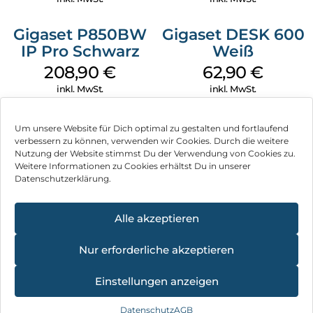
Unterstützung wichtig ist. Mit der gut erreichbaren SOS-
Taste holen Sie per Knopfdruck Hilfe. Bis zu vier hinterlegte
Gigaset P850BW
Gigaset DESK 600
Kontakt- oder Notrufnummern werden automatisch
IP Pro Schwarz
Weiß
nacheinander im Freisprechmodus angerufen – ganz ohne
208,90
€
62,90
€
Menü oder zusätzliche Eingaben.
inkl. MwSt.
inkl. MwSt.
So können Sie auch in stressigen Momenten oder bei
eingeschränkter Beweglichkeit schnell reagieren und
Unterstützung erreichen.
Um unsere Website für Dich optimal zu gestalten und fortlaufend
verbessern zu können, verwenden wir Cookies. Durch die weitere
Ergänzend bietet der Sicherheitsanruf eine zusätzliche
Nutzung der Website stimmst Du der Verwendung von Cookies zu.
Schutzfunktion. Autorisierte Personen, etwa Angehörige,
Impressum
Weitere Informationen zu Cookies erhältst Du in unserer
können sich mit dem Telefon verbinden und im Ernstfall
Datenschutzerklärung.
direkt über den Freisprechmodus sprechen. So lässt sich
AGB
schnell klären, ob alles in Ordnung ist.
Datenschutz
Alle akzeptieren
Funktionen, die Sicherheit geben – und auch Ihren
Angehörigen die Gewissheit, im entscheidenden Moment für
Vertrag widerrufen
Nur erforderliche akzeptieren
Sie da sein zu können.
Hinweis zur Batterieentsorgung
Sicher wählen. Sofort wissen, wer anruft.
Einstellungen anzeigen
Die sprechenden Wahltasten geben Ihnen bei jeder Eingabe
Newsletter
eine akustische Rückmeldung. So behalten Sie die Kontrolle
Datenschutz
AGB